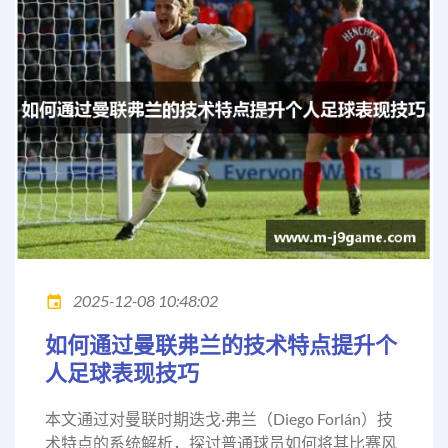
2025-12-08 10:48:02
如何通过曼联弗兰的技术特点提升个
人足球表现技巧
本文通过对曼联时期迭戈·弗兰（Diego Forlán）技
术特点的系统解析，探讨普通球员如何将其比赛风