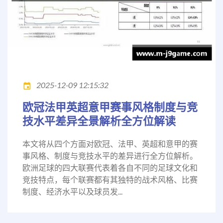
2025-12-09 12:15:32
欧冠法甲英超意甲赛事风格制度与竞
技水平差异全景解析全方位解读
本文将从四个方面对欧冠、法甲、英超和意甲的赛
事风格、制度与竞技水平的差异进行全方位解析。
欧洲足球的四大联赛代表着各自不同的足球文化和
竞技特点，每个联赛都有其独特的战术风格、比赛
制度、经济水平以及球员发...