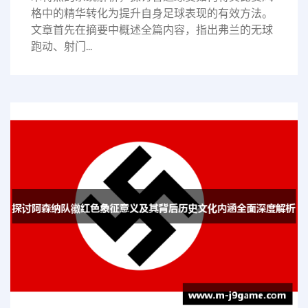
格中的精华转化为提升自身足球表现的有效方法。
文章首先在摘要中概述全篇内容，指出弗兰的无球
跑动、射门...