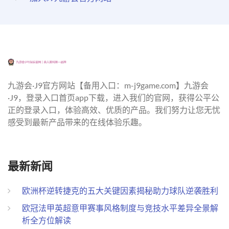
九游会·J9官方网站【备用入口：m-j9game.com】九游会
·J9，登录入口首页app下载，进入我们的官网，获得公平公
正的登录入口，体验高效、优质的产品。我们努力让您无忧
感受到最新产品带来的在线体验乐趣。
最新新闻
欧洲杯逆转捷克的五大关键因素揭秘助力球队逆袭胜利
欧冠法甲英超意甲赛事风格制度与竞技水平差异全景解
析全方位解读