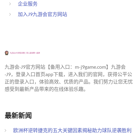
企业服务
加入J9九游会官方网站
九游会·J9官方网站【备用入口：m-j9game.com】九游会
·J9，登录入口首页app下载，进入我们的官网，获得公平公
正的登录入口，体验高效、优质的产品。我们努力让您无忧
感受到最新产品带来的在线体验乐趣。
最新新闻
欧洲杯逆转捷克的五大关键因素揭秘助力球队逆袭胜利