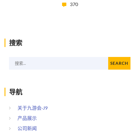
370
搜索
搜索...
SEARCH
导航
关于九游会·J9
产品展示
公司新闻