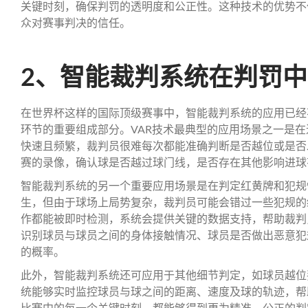
关键时刻，确保判罚的透明度和公正性。这种技术的优势不
众对赛事判决的信任。
2、智能裁判系统在判罚
在世界杯这样的国际顶级赛事中，智能裁判系统的应用已经
环节的重要组成部分。VAR技术最典型的应用场景之一是
快速且频繁，裁判员很难每次都能准确判断是否越位或是否
赛的录像，确认球是否越过球门线，是否存在其他影响进球
智能裁判系统的另一个重要应用场景是在判定红黄牌和犯规
生，但由于球场上局势复杂，裁判员可能会错过一些犯规的
作都能被即时检测，系统会提供关键的数据支持，帮助裁判
识别球员与球员之间的身体接触情况、球员是否做出恶意犯
的概率。
此外，智能裁判系统还可应用于其他细节判定，如球员越位
统能够实时监控球员与球之间的距离、速度及球的轨迹，帮
比赛中的每一个关键时刻，都能够得到更为精准、公正的判