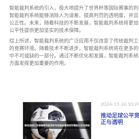
智能裁判系统的引入，极大地提升了世界杯等国际赛事的判
智能裁判系统能够消除人为误差、提高判罚的透明度，并且
公正性。未来，随着科技的不断发展，智能裁判系统将更加
公平性提供更加坚实的技术保障。
综上所述，智能裁判系统的广泛应用不仅改变了传统裁判工
的竞赛环境。随着技术不断进步，智能裁判系统将在更多的
中不可或缺的一部分。通过不断优化和发展，智能裁判系统
方面发挥更加重要的作用。
2024-11-26 10:2
推动足球公平
正与透明