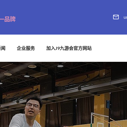
u
新闻
企业服务
加入J9九游会官方网站