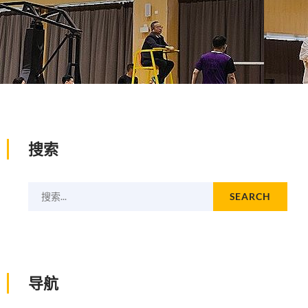
搜索
搜索...
SEARCH
导航