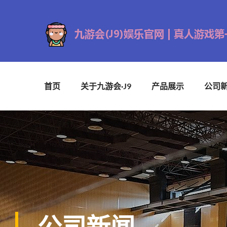
首页
关于九游会·J9
产品展示
公司
公司新闻