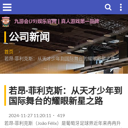
公司新闻
首页
若昂·菲利克斯：从天才少年到国际舞台的耀眼新星之路
若昂·菲利克斯：从天才少年到
国际舞台的耀眼新星之路
2024-11-27 11:20:11
419
若昂·菲利克斯（João Félix）是葡萄牙足球界近年来冉冉升