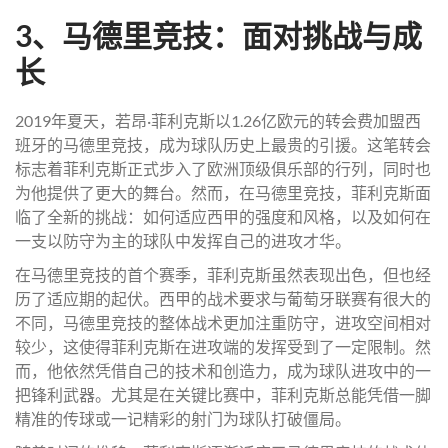
3、马德里竞技：面对挑战与成
长
2019年夏天，若昂·菲利克斯以1.26亿欧元的转会费加盟西
班牙的马德里竞技，成为球队历史上最贵的引援。这笔转会
标志着菲利克斯正式步入了欧洲顶级俱乐部的行列，同时也
为他提供了更大的舞台。然而，在马德里竞技，菲利克斯面
临了全新的挑战：如何适应西甲的强度和风格，以及如何在
一支以防守为主的球队中发挥自己的进攻才华。
在马德里竞技的首个赛季，菲利克斯虽然表现出色，但也经
历了适应期的起伏。西甲的战术要求与葡萄牙联赛有很大的
不同，马德里竞技的整体战术更加注重防守，进攻空间相对
较少，这使得菲利克斯在进攻端的发挥受到了一定限制。然
而，他依然凭借自己的技术和创造力，成为球队进攻中的一
把锋利武器。尤其是在关键比赛中，菲利克斯总能凭借一脚
精准的传球或一记精彩的射门为球队打破僵局。