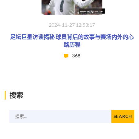
2024-11-27 12:53:17
足坛巨星访谈揭秘 球员背后的故事与赛场内外的心
路历程
368
搜索
搜索...
SEARCH