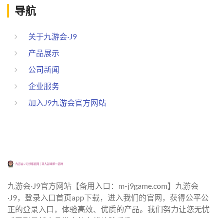
导航
关于九游会·J9
产品展示
公司新闻
企业服务
加入J9九游会官方网站
九游会·J9官方网站【备用入口：m-j9game.com】九游会
·J9，登录入口首页app下载，进入我们的官网，获得公平公
正的登录入口，体验高效、优质的产品。我们努力让您无忧