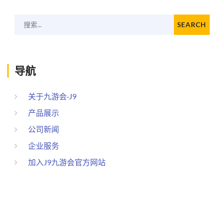
搜索...
SEARCH
导航
关于九游会·J9
产品展示
公司新闻
企业服务
加入J9九游会官方网站