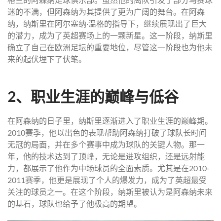
迷的不满，但阿森纳为其提供了更为广阔的舞台。在阿森
纳，纳斯里在阿尔塞纳·温格的指导下，继续展现出了巨大
的潜力，成为了英超赛场上的一颗新星。这一阶段，纳斯里
确立了自己在欧洲足坛的重要地位，尽管这一阶段也为他未
来的起伏埋下了伏笔。
2、职业生涯的巅峰与低谷
在阿森纳的日子里，纳斯里逐渐进入了职业生涯的巅峰期。
2010赛季，他以出色的表现帮助阿森纳打破了球队长时间
无冠的局面，并在多个赛事中成为球队的关键人物。那一
年，他的技术达到了顶峰，无论是进攻组织，还是远射能
力，都展示了他作为中场球员的全面素质。尤其是在2010-
2011赛季，他更是展现了个人的爆发力，成为了英超最受
关注的球员之一。在这个阶段，纳斯里被认为是阿森纳未来
的基石，球队也给予了他极高的期望。