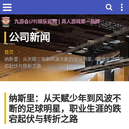
公司新闻
首页
纳斯里：从天赋少年到风波不断的足球明星，职业生涯的跌
宕起伏与转折之路
纳斯里：从天赋少年到风波不
断的足球明星，职业生涯的跌
宕起伏与转折之路