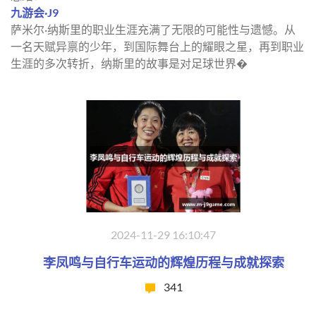
九游会·J9
萨米尔·纳斯里的职业生涯充满了无限的可能性与遗憾。从
一名天赋异禀的少年，到国际舞台上的耀眼之星，再到职业
生涯的多次转折，纳斯里的故事是对足球世界�
2024-11-29 16:10:47
李凤鸣与自行车运动的辉煌历程与成就探索
341