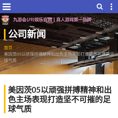
公司新闻
首页
美因茨05以顽强拼搏精神和出色主场表现打造坚不可摧的足
球气质
美因茨05以顽强拼搏精神和出
色主场表现打造坚不可摧的足
球气质