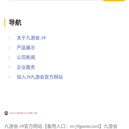
导航
关于九游会·J9
产品展示
公司新闻
企业服务
加入J9九游会官方网站
九游会·J9官方网站【备用入口：m-j9game.com】九游会