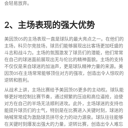
会轻易放弃。
2、主场表现的强大优势
美因茨05的主场表现一直是球队的最大亮点之一。在他们的
主场，科贝尔竞技场，球员们能够展现出比客场更加旺盛的
斗志和战斗力。主场的氛围激发了球员们的潜能，他们常常
在自己的球迷面前展现出无与伦比的精神面貌。主场的支持
不仅仅是来自球迷的加油声，更是球队精神力量的来源。美
因茨05在主场常常能够顶住对方的强攻，创造出令人惊叹的
逆转和胜利。
从战术上讲，主场比赛给予美因茨05更多的主动权。球队能
够更好地控制比赛节奏，通过频繁的压迫和高位逼抢，迫使
对方在自己的半场无法顺利进攻。此外，主场球迷的支持也
能提升球员们的士气，特别是在比赛进入关键时刻，球迷的
呐喊常常成为激励球员拼尽全力的动力源泉。球队往往能够
在关键时刻爆发出强大的力量，逆转比赛，创造出令人难忘