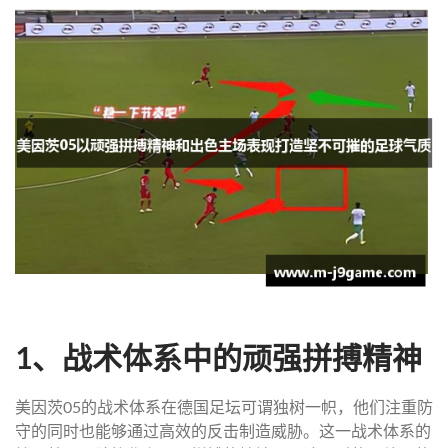
1、战术体系中的顽强拼搏精神
美因茨05的战术体系在德国足坛可谓独树一帜，他们注重防
守的同时也能够通过高效的反击制造威胁。这一战术体系的