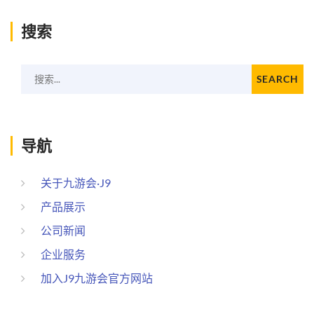
搜索
搜索...
SEARCH
导航
关于九游会·J9
产品展示
公司新闻
企业服务
加入J9九游会官方网站