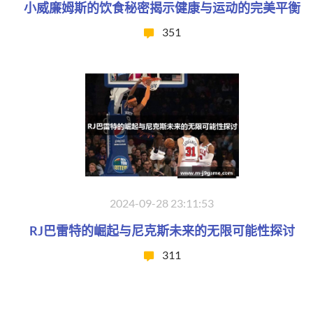
小威廉姆斯的饮食秘密揭示健康与运动的完美平衡
351
2024-09-28 23:11:53
RJ巴雷特的崛起与尼克斯未来的无限可能性探讨
311