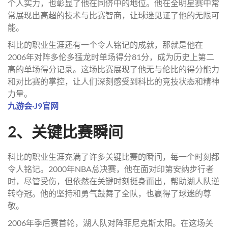
个人实力，也彰显了他在同侪中的地位。他在全明星赛中常
常展现出高超的技术与比赛智商，让球迷见证了他的无限可
能。
科比的职业生涯还有一个令人铭记的成就，那就是他在
2006年对阵多伦多猛龙时单场得分81分，成为历史上第二
高的单场得分记录。这场比赛展现了他无与伦比的得分能力
和对比赛的掌控，让人们深刻感受到科比的竞技状态和精神
力量。
九游会·J9官网
2、关键比赛瞬间
科比的职业生涯充满了许多关键比赛的瞬间，每一个时刻都
令人铭记。2000年NBA总决赛，他在面对印第安纳步行者
时，尽管受伤，但依然在关键时刻挺身而出，帮助湖人队逆
转夺冠。他的坚持和勇气鼓舞了全队，也赢得了球迷的尊
敬。
2006年季后赛首轮，湖人队对阵菲尼克斯太阳。在这场关