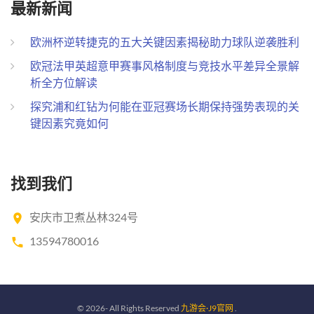
最新新闻
欧洲杯逆转捷克的五大关键因素揭秘助力球队逆袭胜利
欧冠法甲英超意甲赛事风格制度与竞技水平差异全景解
析全方位解读
探究浦和红钻为何能在亚冠赛场长期保持强势表现的关
键因素究竟如何
找到我们
安庆市卫煮丛林324号
13594780016
©
2026
- All Rights Reserved
九游会·J9官网
.