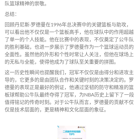
队篮球精神的崇敬。
总结：
回顾丹尼斯·罗德曼在1996年总决赛中的关键篮板与助攻，
可以看出他不仅仅是一个篮板高手，他在球队中的作用超越
了单一的个人技能。他在比赛中的表现，不仅奠定了公牛队
的胜利基础，也进一步展示了罗德曼作为一个篮球运动员的
全面性。虽然他的外形和个性时常让人关注，但他在球场上
的无私与全能，使得他成为了球队至关重要的拼图。
这一历史性瞬间也提醒我们，冠军不仅仅是由得分和进攻主
导的，它更多的是由团队合作和关键时刻的决策决定的。罗
德曼的表现正是最好的例证，他通过坚韧的防守和精准的篮
板球帮助公牛队最终夺得了冠军，为NBA历史上留下了一段
值得铭记的传奇时刻。对于公牛队而言，罗德曼的贡献不仅
仅是技术层面的，更是精神和文化层面的象征。