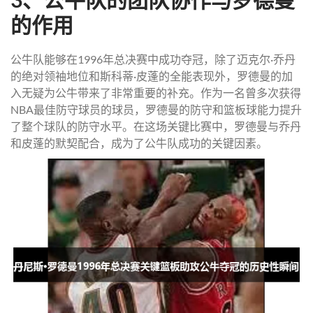
的作用
公牛队能够在1996年总决赛中成功夺冠，除了迈克尔·乔丹
的绝对领袖地位和斯科蒂·皮蓬的全能表现外，罗德曼的加
入无疑为公牛带来了非常重要的补充。作为一名曾多次获得
NBA最佳防守球员的球员，罗德曼的防守和篮板球能力提升
了整个球队的防守水平。在这场关键比赛中，罗德曼与乔丹
和皮蓬的默契配合，成为了公牛队成功的关键因素。