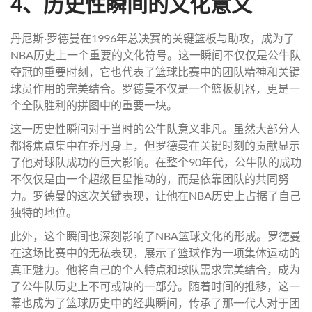
4、历史性瞬间的文化意义
丹尼斯·罗德曼在1996年总决赛的关键篮板与助攻，成为了
NBA历史上一个重要的文化符号。这一瞬间不仅仅是公牛队
夺冠的重要时刻，它也代表了篮球比赛中的团队精神和关键
球员作用的完美结合。罗德曼不仅是一个篮板机器，更是一
个全队胜利的拼图中的重要一块。
这一历史性瞬间对于当时的公牛队意义非凡。虽然大部分人
都将焦点集中在乔丹身上，但罗德曼在关键时刻的贡献显示
了他对球队成功的巨大影响。在整个90年代，公牛队的成功
不仅仅是由一个超级巨星推动的，而是依靠团队的共同努
力。罗德曼的这次关键表现，让他在NBA历史上占据了自己
独特的地位。
此外，这个瞬间也深刻影响了NBA篮球文化的形成。罗德曼
在这场比赛中的无私表现，展示了篮球作为一项集体运动的
真正魅力。他将自己的个人特点和球队需求完美结合，成为
了公牛队历史上不可或缺的一部分。随着时间的推移，这一
幕也成为了篮球历史中的经典瞬间，传承了那一代人对于团