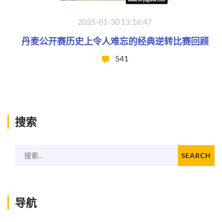
2025-01-30 13:16:47
丹麦公开赛历史上令人难忘的经典逆转比赛回顾
541
搜索
搜索...
SEARCH
导航