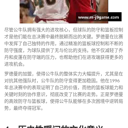
尽管公牛队拥有强大的进攻核心，但球队的防守和篮板控制
才是他们能在总决赛中最终脱颖而出的关键。罗德曼在比赛
中发挥了自己独特的作用，通过精准的篮板球控制和不断的
防守强度，为球队提供了无与伦比的支持。他不仅减轻了乔
丹和皮蓬在防守端的压力，也帮助他们在进攻端获得更多的
进攻机会。
罗德曼的加盟，使得公牛队的整体实力大幅提升，尤其是在
对抗其他强队时，公牛队的防守变得更加稳固。他在1996
年总决赛中的表现证明了自己的价值，而他的篮板球能力和
关键时刻的协作意识，彻底改变了比赛的走势。正是罗德曼
的高效防守与篮板球，使得公牛队能够在多次困境中逆转局
势，最终夺得冠军。