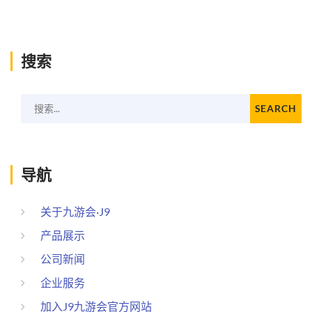
搜索
搜索...
SEARCH
导航
关于九游会·J9
产品展示
公司新闻
企业服务
加入J9九游会官方网站