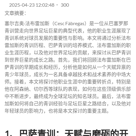
2025-04-23 12:02:48
300
文章摘要：
塞尔吉奥·法布雷加斯（Cesc Fàbregas）是一位从巴塞罗那
青训营走向世界足坛巨星的典型代表，他的职业生涯展现了
青训系统对球员发展的重要性与影响。本文将通过分析法布
雷加斯的青训历程、巴萨青训的培养模式、法布雷加斯的职
业生涯历程，以及他对世界足坛的贡献，来探讨从巴萨青训
到世界巨星的成长之路。首先，我们将回顾法布雷加斯在巴
萨青训的早期成长和经历，分析他是如何从一个天赋异禀的
青少年球员，成长为一名具备卓越技术和战术素养的中场大
师。接着，本文将探讨他职业生涯中的重要转折点，特别是
他在阿森纳、切尔西等球队的表现，如何在这些顶级俱乐部
中不断进步，最终成为全球足坛的知名球员。最后，法布雷
加斯如何将自己的青训经验与足坛巨星之路结合，以及他对
年轻球员的影响力，也将是本文探讨的重要主题。
1、巴萨青训：天赋与磨砺的开