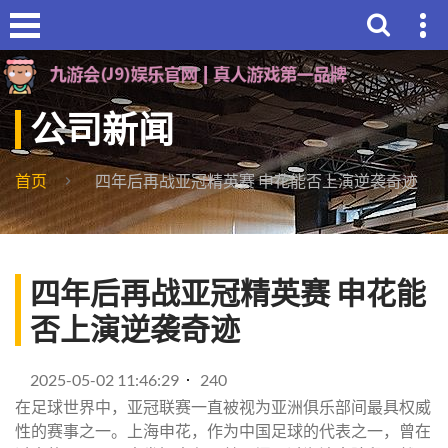
公司新闻
首页
四年后再战亚冠精英赛 申花能否上演逆袭奇迹
四年后再战亚冠精英赛 申花能
否上演逆袭奇迹
2025-05-02 11:46:29
240
在足球世界中，亚冠联赛一直被视为亚洲俱乐部间最具权威
性的赛事之一。上海申花，作为中国足球的代表之一，曾在