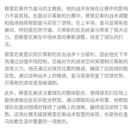
穆里尼奥作为皇马的主教练，他的战术安排在比赛中的影响
力不容忽视。在面对贝蒂斯的比赛中，穆里尼奥的战术调整
和临场指挥帮助皇马实现了逆转。在上半场，皇马显得有些
被动，特别是在防守端，贝蒂斯的反击给皇马带来了很大压
力。而穆里尼奥在中场休息时果断调整，改变了球队的打
法。
穆里尼奥意识到贝蒂斯的反击战术十分犀利，因此他在下半
场通过加强中场控制，压缩对方的进攻空间来限制贝蒂斯的
进攻火力。他还通过对球员位置的微调，确保了后防线的稳
定性。通过这种战术上的微调，皇马逐渐恢复了控球优势，
贝蒂斯的进攻逐渐被遏制。
此外，穆里尼奥还注重球队的整体配合，使得球员们在场上
能快速做出反应并配合默契。通过细致的战术布置，他帮助
球队在面对困境时保持了战略上的清晰，最终成功逆转了局
势。这场比赛无疑是穆里尼奥战术智慧的体现，也是他在皇
马执教生涯中重要的一场胜利。