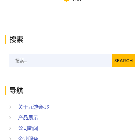
搜索
搜索...
SEARCH
导航
关于九游会·J9
产品展示
公司新闻
企业服务