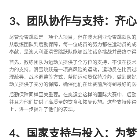
3、团队协作与支持：齐
尽管滑雪跳跃是一项个人项目，但在澳大利亚滑雪跳跃队的
从教练团队到后勤保障，每一位成员的努力都在运动员的成
奉献，是澳大利亚滑雪跳跃队能够战胜诸多挑战并最终夺得
首先，教练团队为运动员提供了全方位的支持，不仅在技术
力的支持。滑雪跳跃是一项高风险的运动，运动员在比赛过
理疏导、战术调整等方式，帮助运动员保持冷静，做到最好
动员提供了充分的保障，确保他们在比赛前后得到最好的医
后勤保障同样至关重要。在奥运会这样的国际大赛中，后勤
并且为他们提供了高质量的饮食和恢复设施。这些支持使得
上，进一步提升了他们的表现。
4、国家支持与投入：为