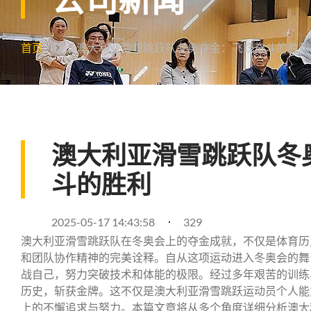
首页
澳大利亚滑雪跳跃队冬奥夺金：飞跃奋斗的胜利
澳大利亚滑雪跳跃队冬
斗的胜利
2025-05-17 14:43:58
329
澳大利亚滑雪跳跃队在冬奥会上的夺金成就，不仅是体育历
和团队协作精神的完美诠释。自从这项运动进入冬奥会的舞
战自己，努力突破技术和体能的极限。经过多年艰苦的训练
历史，斩获金牌。这不仅是澳大利亚滑雪跳跃运动员个人能
上的不懈追求与努力。本篇文章将从多个角度详细分析澳大