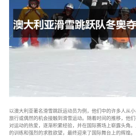
以澳大利亚著名滑雪跳跃运动员为例，他们中的许多人从小
旅行或偶然的机会接触到滑雪运动。随着时间的推移，他们
对运动的热爱，逐渐积累经验，并在国际赛场上崭露头角。
的训练和强烈的求胜欲望，最终迎来了国际舞台上的辉煌。