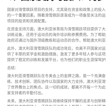
国家对滑雪跳跃项目的支持，尤其是在资金和政策上的投入
的一个重要因素。随着滑雪跳跃逐渐成为一项备受关注的运
项目的投资和资源配置。
在资金支持方面，澳大利亚体育局为滑雪跳跃项目提供了大
训练设备，还用于运动员的海外培训和参赛费用。为了帮助
政府还通过与国外顶级教练和运动员的合作，帮助澳大利亚
此外，澳大利亚滑雪跳跃队的成功背后，也离不开国家对运
供了丰厚的奖学金和激励措施，激发了更多年轻人参与这项
提供了稳定的训练和发展平台，也为他们的职业生涯保驾护
总结：
澳大利亚滑雪跳跃队在冬奥会上的金牌之路，是一个充满奋
练、技术创新、团队协作以及国家的大力支持，澳大利亚滑
了世界舞台上的焦点。这一切的成就，都离不开每一个为此
家支持者的辛勤付出。
未来，澳大利亚滑雪跳跃队将继续保持不懈的追求与创新精