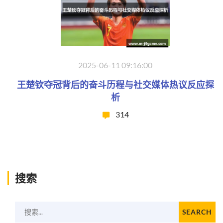
2025-06-11 09:16:00
王楚钦夺冠背后的奋斗历程与社交媒体热议反应探
析
314
搜索
搜索...
SEARCH