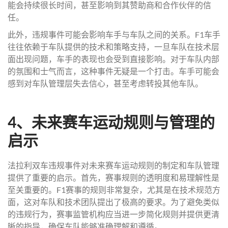
能会持续很长时间，甚至影响到其赞助商和合作伙伴的信
任。
此外，违规事件可能会影响车手与车队之间的关系。F1车手
往往依赖于车队提供的技术和策略支持，一旦车队在技术层
面出现问题，车手的表现也会受到直接影响。对于车队内部
的氛围和士气而言，这种事件无疑是一个打击。车手可能会
感到对车队管理层失去信心，甚至考虑转投其他车队。
4、未来赛车运动规则与管理的
启示
法拉利双车违规事件对未来赛车运动规则的制定和车队管理
提供了重要的启示。首先，赛事规则的透明度和易理解性是
至关重要的。F1赛事的规则非常复杂，尤其是在技术规范方
面，这对车队和技术团队提出了极高的要求。为了避免类似
的违规行为，赛事监管机构应当进一步简化规则并提供更清
晰的指导，确保车队能够准确理解和遵循。