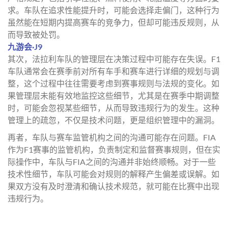
求。车队在追求性能提升时，可能会选择走偏门，这种行为
虽然能在短期内提高赛车的竞争力，但却可能违反规则，从
而导致被处罚。
九游会·J9
其次，法拉利车队的管理层在决策过程中可能存在失误。F1
车队通常会在赛季前对所有车手和赛车进行详细的规划与调
整，这个过程中往往需要考虑到赛事规则与法规的变化。如
果管理层未能有效地监控这些细节，尤其是在赛季中期调整
时，可能会忽视某些细节，从而导致违规行为的发生。这种
管理上的疏忽，不仅是技术问题，更是组织管理中的漏洞。
再者，车队与赛车监管机构之间的沟通可能存在问题。FIA
作为F1赛事的监管机构，负责制定和监督赛事规则，但在实
际操作中，车队与FIA之间的沟通并非始终顺畅。对于一些
技术性细节，车队可能会对规则的解释产生偏差或误解。如
果双方没有及时澄清和确认技术规范，就可能在比赛中出现
违规行为。