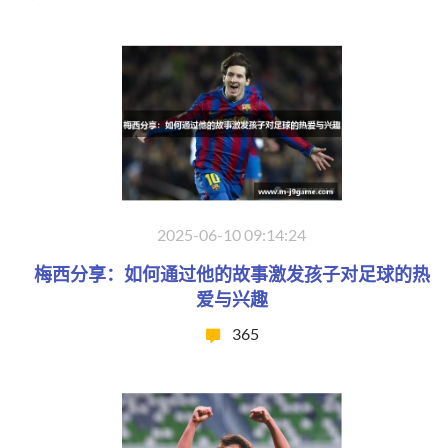
2025-06-10 09:14:24
梅西分享：如何通过他的故事激发孩子对足球的热
爱与兴趣
365