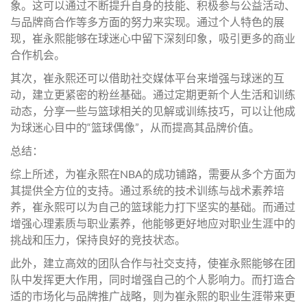
象。这可以通过不断提升自身的技能、积极参与公益活动、
与品牌商合作等多方面的努力来实现。通过个人特色的展
现，崔永熙能够在球迷心中留下深刻印象，吸引更多的商业
合作机会。
其次，崔永熙还可以借助社交媒体平台来增强与球迷的互
动，建立更紧密的粉丝基础。通过定期更新个人生活和训练
动态，分享一些与篮球相关的见解或训练技巧，可以让他成
为球迷心目中的“篮球偶像”，从而提高其品牌价值。
总结：
综上所述，为崔永熙在NBA的成功铺路，需要从多个方面为
其提供全方位的支持。通过系统的技术训练与战术素养培
养，崔永熙可以为自己的篮球能力打下坚实的基础。而通过
增强心理素质与职业素养，他能够更好地应对职业生涯中的
挑战和压力，保持良好的竞技状态。
此外，建立高效的团队合作与社交支持，使崔永熙能够在团
队中发挥更大作用，同时增强自己的个人影响力。而打造合
适的市场化与品牌推广战略，则为崔永熙的职业生涯带来更