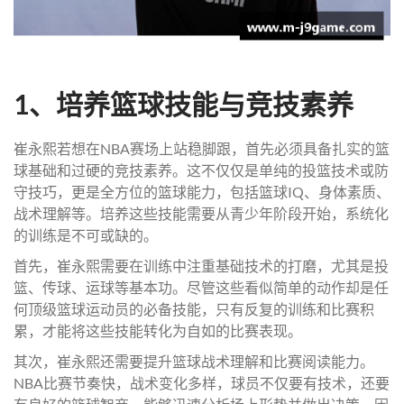
1、培养篮球技能与竞技素养
崔永熙若想在NBA赛场上站稳脚跟，首先必须具备扎实的篮
球基础和过硬的竞技素养。这不仅仅是单纯的投篮技术或防
守技巧，更是全方位的篮球能力，包括篮球IQ、身体素质、
战术理解等。培养这些技能需要从青少年阶段开始，系统化
的训练是不可或缺的。
首先，崔永熙需要在训练中注重基础技术的打磨，尤其是投
篮、传球、运球等基本功。尽管这些看似简单的动作却是任
何顶级篮球运动员的必备技能，只有反复的训练和比赛积
累，才能将这些技能转化为自如的比赛表现。
其次，崔永熙还需要提升篮球战术理解和比赛阅读能力。
NBA比赛节奏快，战术变化多样，球员不仅要有技术，还要