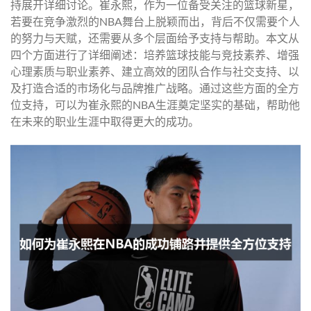
持展开详细讨论。崔永熙，作为一位备受关注的篮球新星，
若要在竞争激烈的NBA舞台上脱颖而出，背后不仅需要个人
的努力与天赋，还需要从多个层面给予支持与帮助。本文从
四个方面进行了详细阐述：培养篮球技能与竞技素养、增强
心理素质与职业素养、建立高效的团队合作与社交支持、以
及打造合适的市场化与品牌推广战略。通过这些方面的全方
位支持，可以为崔永熙的NBA生涯奠定坚实的基础，帮助他
在未来的职业生涯中取得更大的成功。