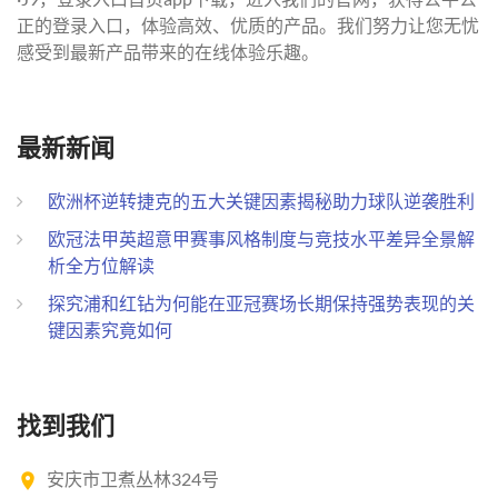
正的登录入口，体验高效、优质的产品。我们努力让您无忧
感受到最新产品带来的在线体验乐趣。
最新新闻
欧洲杯逆转捷克的五大关键因素揭秘助力球队逆袭胜利
欧冠法甲英超意甲赛事风格制度与竞技水平差异全景解
析全方位解读
探究浦和红钻为何能在亚冠赛场长期保持强势表现的关
键因素究竟如何
找到我们
安庆市卫煮丛林324号