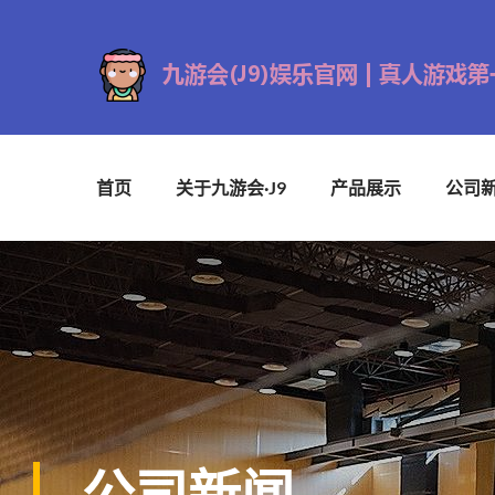
首页
关于九游会·J9
产品展示
公司
公司新闻