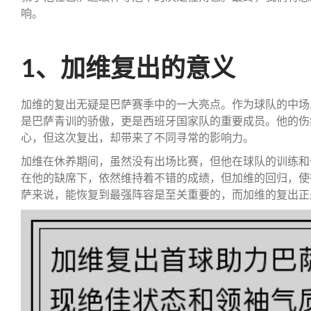
响。
1、加维复出的意义
加维的复出无疑是巴萨赛季中的一大亮点。作为球队的中场
是巴萨青训的骄傲，更是西班牙国家队的重要成员。他的伤
心，但这次复出，却带来了不同寻常的影响力。
加维在休养期间，虽然没有出场比赛，但他在球队的训练和
在他的缺席下，依然维持着不错的成绩，但加维的回归，使
萨来说，能恢复到最强阵容是至关重要的，而加维的复出正