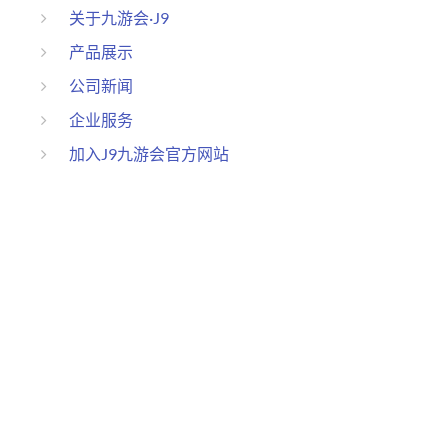
关于九游会·J9
产品展示
公司新闻
企业服务
加入J9九游会官方网站