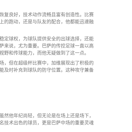
恢复良好，技术动作流畅且富有创造性。比赛
上的跑动，还是与队友的配合，他都能迅速融
稳定球权，为球队提供安全的出球选择，还能
萨来说，尤为重要。巴萨的传控足球一直以高
视野和传球能力，而他无疑做到了这一点。
场，但在超级杯比赛中，加维展现出了积极的
能及时补充到球队的防守位置。这种攻守兼备
虽然他年纪尚轻，但无论是在场上还是场下，
名技术出色的球员，更是巴萨中场的重要灵魂