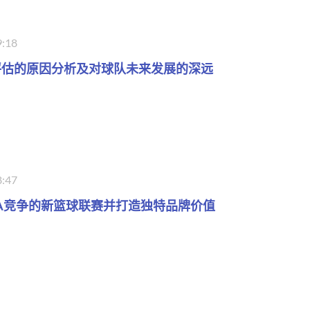
9:18
评估的原因分析及对球队未来发展的深远
8:47
A竞争的新篮球联赛并打造独特品牌价值