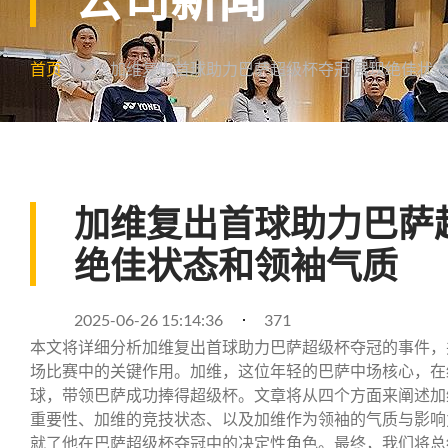
首页
加维复出首球助力巴萨超级杯夺冠 展现绝佳状
加维复出首球助力巴萨
绝佳状态和领袖气质
2025-06-26 15:14:36
371
本文将详细分析加维复出首球助力巴萨超级杯夺冠的事件，
场比赛中的关键作用。加维，这位年轻的巴萨中场核心，在
球，带领巴萨成功捧得超级杯。文章将从四个方面来阐述加
重要性、加维的竞技状态、以及加维作为领袖的气质与影响
就了他在巴萨超级杯夺冠中的决定性角色。最终，我们将总