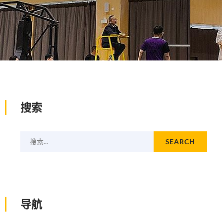
搜索
搜索...
SEARCH
导航