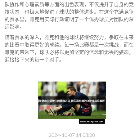
队协作和心理素质等方面的出色表现，不仅提升了自身的竞
技状态，也极大地促进了球队的整体进步。在这个充满竞争
的赛季里，雅克用实际行动证明了一个优秀球员对团队的深
远影响。
随着赛季的深入，雅克和他的球队将继续努力，争取在未来
的比赛中取得更好的成绩。每一场比赛都是一次挑战，而在
雅克的带领下，球队必将以更加坚定的信念和无畏的姿态，
迎接接下来的每一个对手。
2024-10-07 14:08:20