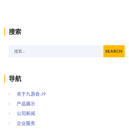
搜索
搜索...
SEARCH
导航
关于九游会·J9
产品展示
公司新闻
企业服务