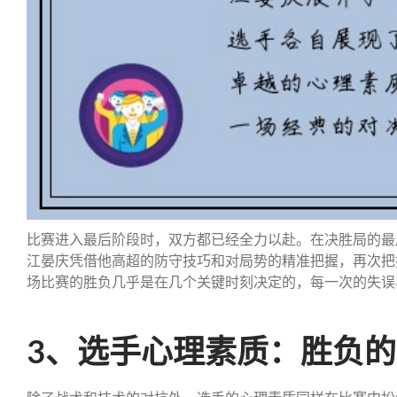
比赛进入最后阶段时，双方都已经全力以赴。在决胜局的最
江晏庆凭借他高超的防守技巧和对局势的精准把握，再次把
场比赛的胜负几乎是在几个关键时刻决定的，每一次的失误
3、选手心理素质：胜负