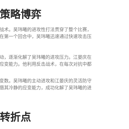
的策略博弈
战术。吴玮曦的进攻性打法贯穿了整个比赛，
在第一个回合中，吴玮曦迅速通过快速攻击压
动，逐渐化解了吴玮曦的进攻压力。江晏庆在
应变能力。他利用反击战术，在每次对抗中都
变数。吴玮曦的主动进攻和江晏庆的灵活防守
借其冷静的应变能力，成功化解了吴玮曦的进
的转折点