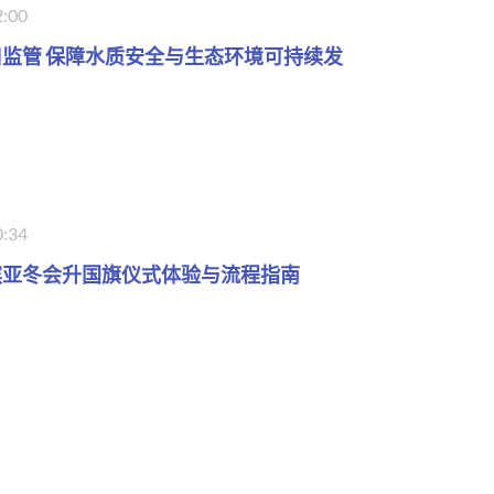
2:00
监管 保障水质安全与生态环境可持续发
0:34
滨亚冬会升国旗仪式体验与流程指南