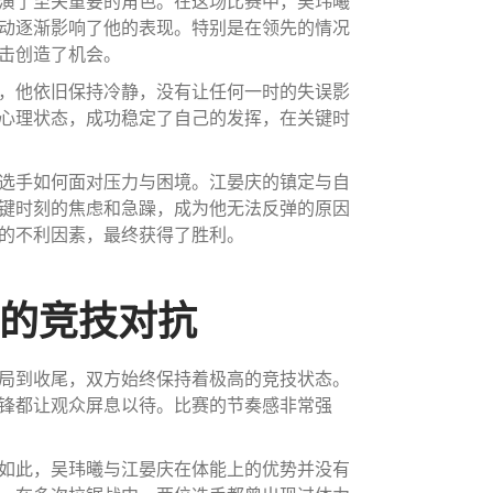
演了至关重要的角色。在这场比赛中，吴玮曦
动逐渐影响了他的表现。特别是在领先的情况
击创造了机会。
，他依旧保持冷静，没有让任何一时的失误影
心理状态，成功稳定了自己的发挥，在关键时
选手如何面对压力与困境。江晏庆的镇定与自
键时刻的焦虑和急躁，成为他无法反弹的原因
的不利因素，最终获得了胜利。
度的竞技对抗
局到收尾，双方始终保持着极高的竞技状态。
锋都让观众屏息以待。比赛的节奏感非常强
如此，吴玮曦与江晏庆在体能上的优势并没有