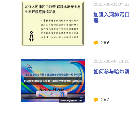
2025-08-03 09:2
加强入河排污口
展
289
2025-08-04 11:5
如何参与哈尔
267