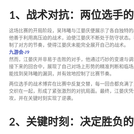
1、战术对抗：两位选手
这场比赛的开局阶段，吴玮曦与江晏庆便展示了各自独特的
他善于利用高压迫的战术，迫使江晏庆不断处于防守状态。
制了对方的节奏，使得江晏庆未能完全展开自己的战术。
九游会·J9
然而，江晏庆并非易于击败的对手，他通过巧妙的变速与调
接下来的回合中，展现了自己对场上形势的精准判断和临场
能找到吴玮曦的漏洞，并有效地控制了比赛节奏。
两位选手的战术博弈在比赛中反复交替，每一回合都充满了
交织在一起，形成了紧张激烈的对抗局面。最终，江晏庆凭
攻，并在关键时刻实现了逆袭。
2、关键时刻：决定胜负