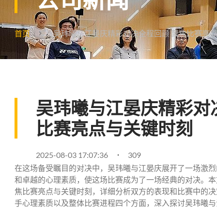
首页
吴玮曦与江晏庆精彩对决全程回顾 聚焦比赛亮
吴玮曦与江晏庆精彩对
比赛亮点与关键时刻
2025-08-03 17:07:36
309
在这场备受瞩目的对决中，吴玮曦与江晏庆展开了一场激烈
和卓越的心理素质，使这场比赛成为了一场经典的对决。本
焦比赛亮点与关键时刻，详细分析双方的表现和比赛中的决
手心理素质以及整体比赛进程四个方面，深入探讨吴玮曦与