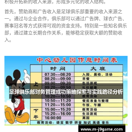
积极开拓新的收入来源，形成多元化的收入结构。
首先，赞助商和广告收入是足球俱乐部重要的收入来源之
一。通过与企业合作，俱乐部可以通过广告牌、球衣广告、
赛事冠名等方式获得可观的资金支持。特别是一些知名俱乐
部，通过建立长期合作关系，能够稳定获取大额的赞助收
入。