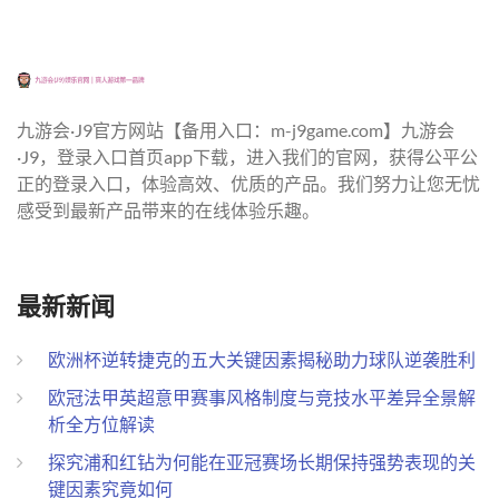
九游会·J9官方网站【备用入口：m-j9game.com】九游会
·J9，登录入口首页app下载，进入我们的官网，获得公平公
正的登录入口，体验高效、优质的产品。我们努力让您无忧
感受到最新产品带来的在线体验乐趣。
最新新闻
欧洲杯逆转捷克的五大关键因素揭秘助力球队逆袭胜利
欧冠法甲英超意甲赛事风格制度与竞技水平差异全景解
析全方位解读
探究浦和红钻为何能在亚冠赛场长期保持强势表现的关
键因素究竟如何