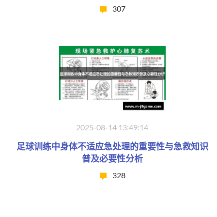
307
2025-08-14 13:49:14
足球训练中身体不适应急处理的重要性与急救知识
普及必要性分析
328