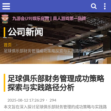
公司新闻
首页
足球俱乐部财务管理成功策略探索与实践路径分析
足球俱乐部财务管理成功策略
探索与实践路径分析
2025-08-12 17:26:29
294
本文旨在深入探讨足球俱乐部财务管理的成功策略与实践路