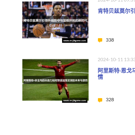
肯特贝兹莫尔
338
2024-10-11 13:3
阿里斯特·恩戈
情
328