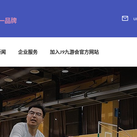
u
新闻
企业服务
加入J9九游会官方网站