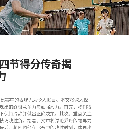
终极竞争力与毅力
第四节得分传奇揭
力
键比赛中的表现尤为令人瞩目。本文将深入探
现出的终极竞争力与顽强毅力。首先，我们将
下保持冷静并做出正确决策。其次，重点关注
技巧决胜负。接着，文章将讨论乔丹的领导力
最后，将回顾他在比赛中的决胜时刻，体现出