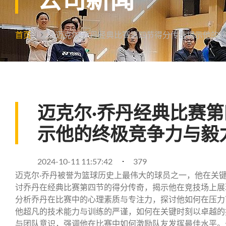
首页
迈克尔·乔丹经典比赛第四节得分传奇揭示他的
迈克尔·乔丹经典比赛
示他的终极竞争力与毅
2024-10-11 11:57:42
379
迈克尔·乔丹被誉为篮球历史上最伟大的球员之一，他在关
讨乔丹在经典比赛第四节的得分传奇，揭示他在竞技场上展
分析乔丹在比赛中的心理素质与专注力，探讨他如何在压力
他超凡的技术能力与训练的严谨，如何在关键时刻以卓越的
与团队意识，强调他在比赛中如何激励队友发挥最佳水平。