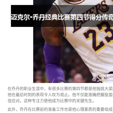
在乔丹的职业生涯中，有很多比赛的第四节都是他独挑大梁的
他在最后时刻的表现令人叹为观止。他不仅能准确把握投篮
佳应对。这种专注力使他成为比赛中的关键先生。
此外，乔丹在比赛前的准备工作也是他心理素质的重要组成