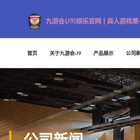
首页
关于九游会·J9
产品展示
公司
公司新闻