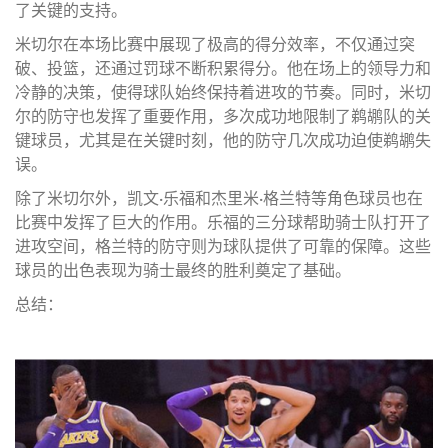
了关键的支持。
米切尔在本场比赛中展现了极高的得分效率，不仅通过突
破、投篮，还通过罚球不断积累得分。他在场上的领导力和
冷静的决策，使得球队始终保持着进攻的节奏。同时，米切
尔的防守也发挥了重要作用，多次成功地限制了鹈鹕队的关
键球员，尤其是在关键时刻，他的防守几次成功迫使鹈鹕失
误。
除了米切尔外，凯文·乐福和杰里米·格兰特等角色球员也在
比赛中发挥了巨大的作用。乐福的三分球帮助骑士队打开了
进攻空间，格兰特的防守则为球队提供了可靠的保障。这些
球员的出色表现为骑士最终的胜利奠定了基础。
总结：