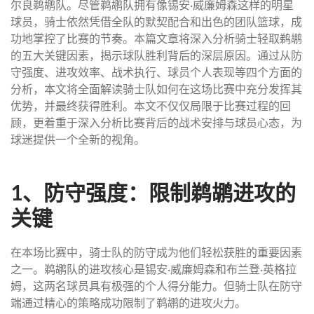
尔良鹈鹕队。尽管鹈鹕队拥有像锡安·威廉姆森这样的明星
球员，骑士依然凭借全队的默契配合和出色的团队篮球，成
功地掌控了比赛的节奏。本篇文章将深入分析骑士轻取鹈鹕
的五大关键因素，揭示球队胜利背后的深层原因。通过从防
守强度、进攻效率、战术执行、球员个人表现等四个方面的
分析，本文将全面解读骑士队如何在这场比赛中充分发挥其
优势，并最终获得胜利。本文不仅仅局限于比赛过程的回
顾，更着重于深入分析比赛背后的战术安排与球员心态，为
球迷提供一个全新的视角。
1、防守强度：限制鹈鹕进攻的
关键
在本场比赛中，骑士队的防守成为他们轻松获胜的重要因素
之一。鹈鹕队的进攻核心是锡安·威廉姆森和布兰登·英格拉
姆，这两名球员具有极强的个人得分能力。但骑士队在防守
端通过精心的策略成功限制了鹈鹕的进攻火力。