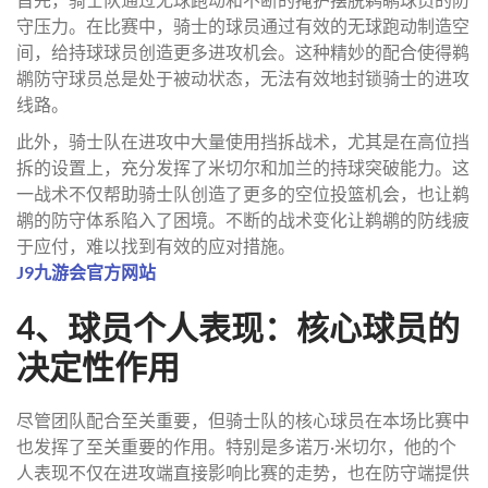
守压力。在比赛中，骑士的球员通过有效的无球跑动制造空
间，给持球球员创造更多进攻机会。这种精妙的配合使得鹈
鹕防守球员总是处于被动状态，无法有效地封锁骑士的进攻
线路。
此外，骑士队在进攻中大量使用挡拆战术，尤其是在高位挡
拆的设置上，充分发挥了米切尔和加兰的持球突破能力。这
一战术不仅帮助骑士队创造了更多的空位投篮机会，也让鹈
鹕的防守体系陷入了困境。不断的战术变化让鹈鹕的防线疲
于应付，难以找到有效的应对措施。
J9九游会官方网站
4、球员个人表现：核心球员的
决定性作用
尽管团队配合至关重要，但骑士队的核心球员在本场比赛中
也发挥了至关重要的作用。特别是多诺万·米切尔，他的个
人表现不仅在进攻端直接影响比赛的走势，也在防守端提供