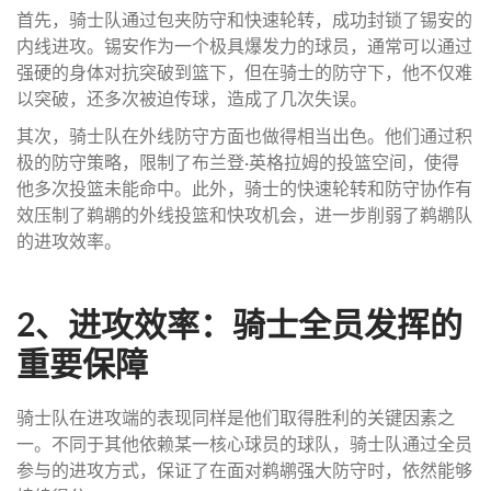
首先，骑士队通过包夹防守和快速轮转，成功封锁了锡安的
内线进攻。锡安作为一个极具爆发力的球员，通常可以通过
强硬的身体对抗突破到篮下，但在骑士的防守下，他不仅难
以突破，还多次被迫传球，造成了几次失误。
其次，骑士队在外线防守方面也做得相当出色。他们通过积
极的防守策略，限制了布兰登·英格拉姆的投篮空间，使得
他多次投篮未能命中。此外，骑士的快速轮转和防守协作有
效压制了鹈鹕的外线投篮和快攻机会，进一步削弱了鹈鹕队
的进攻效率。
2、进攻效率：骑士全员发挥的
重要保障
骑士队在进攻端的表现同样是他们取得胜利的关键因素之
一。不同于其他依赖某一核心球员的球队，骑士队通过全员
参与的进攻方式，保证了在面对鹈鹕强大防守时，依然能够