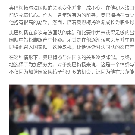
奥巴梅扬与法国队的关系变化并非一成不变。在他初入法国
前途充满信心。作为一名年轻有为的前锋，奥巴梅扬在青少
他抱有很高的期望。然而，随着奥巴梅扬逐渐成长为职业球
奥巴梅扬在多次与法国队的集训和比赛中并未获得足够的出
国队中站稳脚跟产生怀疑。尤其是在他逐渐崭露头角并在俱
即将他召入国家队。这种忽视，让他逐渐对法国队的态度产
在这种情形下，奥巴梅扬与法国队的关系逐步降温。最终，
地选择了为加蓬效力。对于奥巴梅扬来说，这是一个情感与
不仅因为加蓬国家队给予他更多的机会，还因为他在加蓬能