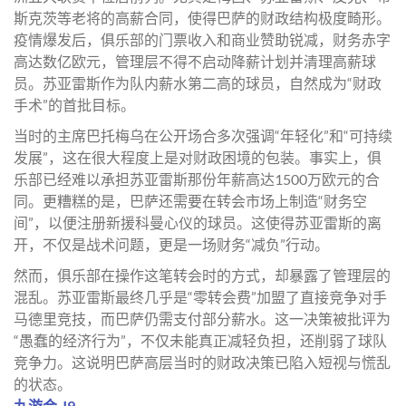
斯克茨等老将的高薪合同，使得巴萨的财政结构极度畸形。
疫情爆发后，俱乐部的门票收入和商业赞助锐减，财务赤字
高达数亿欧元，管理层不得不启动降薪计划并清理高薪球
员。苏亚雷斯作为队内薪水第二高的球员，自然成为“财政
手术”的首批目标。
当时的主席巴托梅乌在公开场合多次强调“年轻化”和“可持续
发展”，这在很大程度上是对财政困境的包装。事实上，俱
乐部已经难以承担苏亚雷斯那份年薪高达1500万欧元的合
同。更糟糕的是，巴萨还需要在转会市场上制造“财务空
间”，以便注册新援科曼心仪的球员。这使得苏亚雷斯的离
开，不仅是战术问题，更是一场财务“减负”行动。
然而，俱乐部在操作这笔转会时的方式，却暴露了管理层的
混乱。苏亚雷斯最终几乎是“零转会费”加盟了直接竞争对手
马德里竞技，而巴萨仍需支付部分薪水。这一决策被批评为
“愚蠢的经济行为”，不仅未能真正减轻负担，还削弱了球队
竞争力。这说明巴萨高层当时的财政决策已陷入短视与慌乱
的状态。
九游会·J9