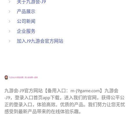
关于九游会·J9
产品展示
公司新闻
企业服务
加入J9九游会官方网站
九游会·J9官方网站【备用入口：m-j9game.com】九游会
·J9，登录入口首页app下载，进入我们的官网，获得公平公
正的登录入口，体验高效、优质的产品。我们努力让您无忧
感受到最新产品带来的在线体验乐趣。