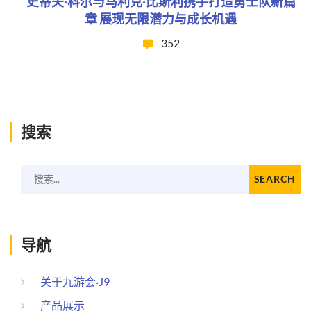
史蒂夫·科尔与马利克·比斯利携手打造勇士队新篇
章 展现无限潜力与成长机遇
352
搜索
搜索...
SEARCH
导航
关于九游会·J9
产品展示