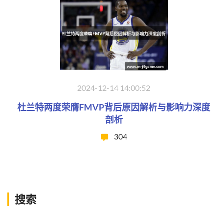
2024-12-14 14:00:52
杜兰特两度荣膺FMVP背后原因解析与影响力深度
剖析
304
搜索