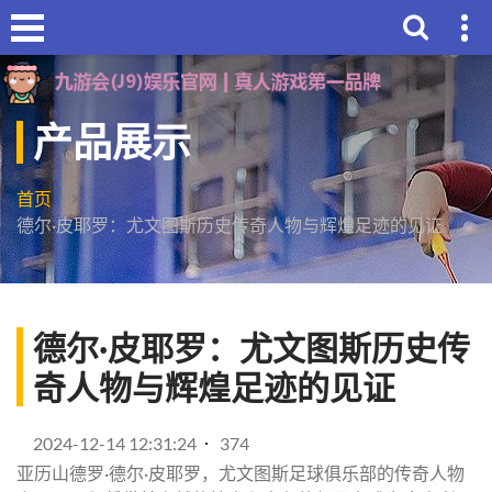
产品展示
首页
德尔·皮耶罗：尤文图斯历史传奇人物与辉煌足迹的见证
德尔·皮耶罗：尤文图斯历史传
奇人物与辉煌足迹的见证
2024-12-14 12:31:24
374
亚历山德罗·德尔·皮耶罗，尤文图斯足球俱乐部的传奇人物