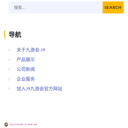
搜索...
SEARCH
导航
关于九游会·J9
产品展示
公司新闻
企业服务
加入J9九游会官方网站