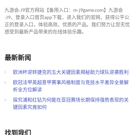
九游会·J9官方网站【备用入口：m-j9game.com】九游会
·J9，登录入口首页app下载，进入我们的官网，获得公平公
正的登录入口，体验高效、优质的产品。我们努力让您无忧
感受到最新产品带来的在线体验乐趣。
最新新闻
欧洲杯逆转捷克的五大关键因素揭秘助力球队逆袭胜利
欧冠法甲英超意甲赛事风格制度与竞技水平差异全景解
析全方位解读
探究浦和红钻为何能在亚冠赛场长期保持强势表现的关
键因素究竟如何
找到我们