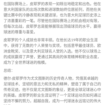
在国际赛场上，皮耶罗的表现一如既往地稳定和出色。他在
意大利国家队的出场次数和进球数始终位居前列，而他在关
键比赛中的冷静表现和关键进球，也为意大利足球历史添上
了浓墨重彩的一笔。尽管他在国际赛场上的机会相对有限，
但每次出战，皮耶罗总是能够展现出顶级球员的水平，赢得
球迷的尊重与喜爱。
皮耶罗的个人成就也非常丰硕。在他长达19年的职业生涯
中，获得了无数的个人荣誉与奖项，包括意甲最佳球员、欧
洲金靴奖、以及意大利足球名人堂的入选。他不仅以球场上
的成就赢得了声誉，更通过其高尚的体育精神和职业态度，
成为了全世界球迷的楷模。
总结：
德尔·皮耶罗作为尤文图斯的历史传奇人物，凭借其卓越的
足球技术、坚韧的意志力和无私的精神，塑造了属于自己的
传奇足迹。他不仅是尤文图斯的象征，更是全球足球迷心中
的英雄。皮耶罗的职业生涯证明了一个足球运动员如何通过
坚持不懈的努力，超越自我，成为一代球迷永远铭记的伟大