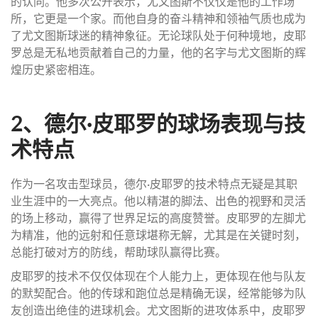
的认同。他多次公开表示，尤文图斯不仅仅是他的工作场
所，它更是一个家。而他自身的奋斗精神和领袖气质也成为
了尤文图斯球迷的精神象征。无论球队处于何种境地，皮耶
罗总是无私地贡献着自己的力量，他的名字与尤文图斯的辉
煌历史紧密相连。
2、德尔·皮耶罗的球场表现与技
术特点
作为一名攻击型球员，德尔·皮耶罗的技术特点无疑是其职
业生涯中的一大亮点。他以精湛的脚法、出色的视野和灵活
的场上移动，赢得了世界足坛的高度赞誉。皮耶罗的左脚尤
为精准，他的远射和任意球堪称无解，尤其是在关键时刻，
总能打破对方的防线，帮助球队赢得比赛。
皮耶罗的技术不仅仅体现在个人能力上，更体现在他与队友
的默契配合。他的传球和跑位总是精确无误，经常能够为队
友创造出绝佳的进球机会。尤文图斯的进攻体系中，皮耶罗