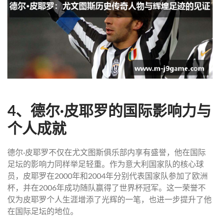
4、德尔·皮耶罗的国际影响力与
个人成就
德尔·皮耶罗不仅在尤文图斯俱乐部内享有盛誉，他在国际
足坛的影响力同样举足轻重。作为意大利国家队的核心球
员，皮耶罗在2000年和2004年分别代表国家队参加了欧洲
杯，并在2006年成功随队赢得了世界杯冠军。这一荣誉不
仅为皮耶罗个人生涯增添了光辉的一笔，也进一步提升了他
在国际足坛的地位。