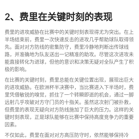
2、费里在关键时刻的表现
费里的进攻威胁在比赛中的关键时刻表现得尤为突出。在上
半场结束前，费里一次快速反击的进攻几乎帮助球队取得领
先。面对对方防线的密集防守，费里冷静地判断出传球线
路，并准确地为队友送出一记精准的助攻。尽管这次进攻未
能直接转化为进球，但他的意识和决策无疑对全队产生了积
极的影响。
在比赛的关键时刻，费里总能在关键位置出现，展现出巨大
的进攻威胁。在欧洲杯半决赛中，当比赛进入下半场时，费
里凭借敏锐的嗅觉，抓住了一个转瞬即逝的机会，通过一脚
远射几乎攻破对方守门员的十指关。虽然这次射门被扑救，
但费里的表现无疑向对方防线施加了巨大的压力。这样的关
键时刻表现，正是球队能够在比赛中保持高度竞争力的重要
因素。
不仅如此，费里在面对对方高压防守时，依然能够保持冷