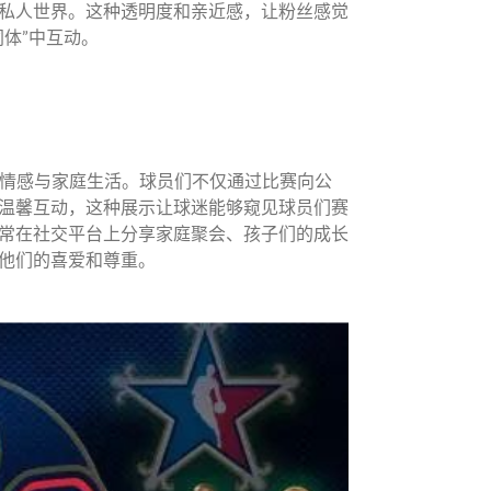
私人世界。这种透明度和亲近感，让粉丝感觉
体”中互动。
是情感与家庭生活。球员们不仅通过比赛向公
温馨互动，这种展示让球迷能够窥见球员们赛
常常在社交平台上分享家庭聚会、孩子们的成长
他们的喜爱和尊重。