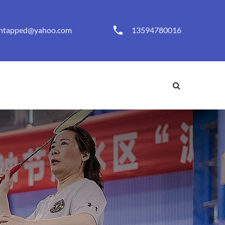
ntapped@yahoo.com
13594780016