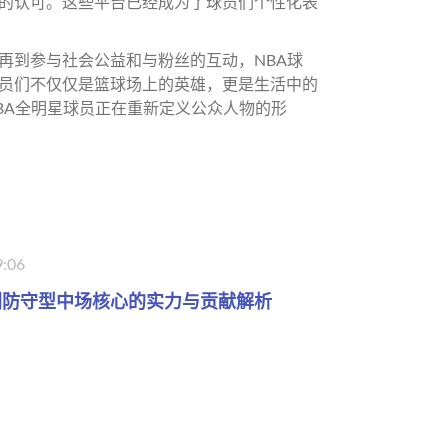
的认可。这些平台已经成为了球员们个性化表
再到参与社会公益和与粉丝的互动，NBA球
员们不仅仅是篮球场上的英雄，更是生活中的
BA全明星球员正在重新定义公众人物的形
9:06
刺防守型中场核心的实力与贡献解析