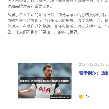
在人格塑造、社会责任、粉丝关系等多个方面得到了更广泛
达和品牌建设的重要工具。
从展示个人生活的亲密细节，到分享家庭情感的真挚时刻，
员的社交平台展现了他们多元化的形象。通过这些平台，球
普通人，有着自己的梦想、责任和情感。通过这种方式，N
象，让人们看到他们更加丰富的内心世界。
2024-12-25 13:2
霍伊别尔：热
341