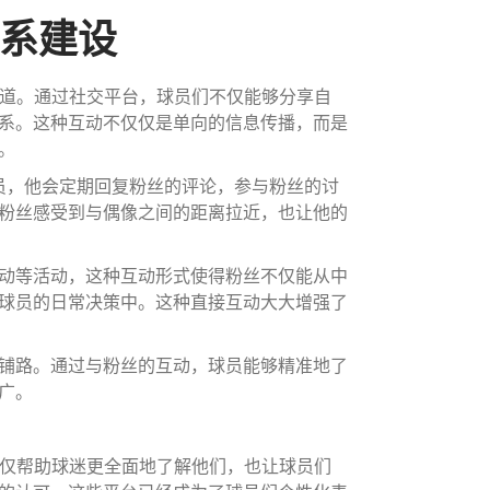
关系建设
渠道。通过社交平台，球员们不仅能够分享自
系。这种互动不仅仅是单向的信息传播，而是
。
球员，他会定期回复粉丝的评论，参与粉丝的讨
粉丝感受到与偶像之间的距离拉近，也让他的
动等活动，这种互动形式使得粉丝不仅能从中
球员的日常决策中。这种直接互动大大增强了
铺路。通过与粉丝的互动，球员能够精准地了
广。
不仅帮助球迷更全面地了解他们，也让球员们