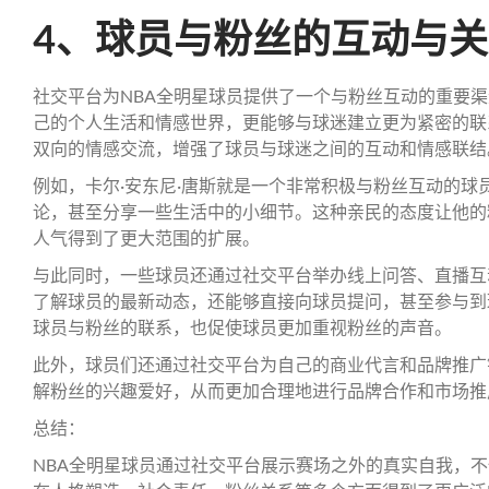
4、球员与粉丝的互动与
社交平台为NBA全明星球员提供了一个与粉丝互动的重要
己的个人生活和情感世界，更能够与球迷建立更为紧密的联
双向的情感交流，增强了球员与球迷之间的互动和情感联结
例如，卡尔·安东尼·唐斯就是一个非常积极与粉丝互动的
论，甚至分享一些生活中的小细节。这种亲民的态度让他的
人气得到了更大范围的扩展。
与此同时，一些球员还通过社交平台举办线上问答、直播互
了解球员的最新动态，还能够直接向球员提问，甚至参与到
球员与粉丝的联系，也促使球员更加重视粉丝的声音。
此外，球员们还通过社交平台为自己的商业代言和品牌推广
解粉丝的兴趣爱好，从而更加合理地进行品牌合作和市场推
总结：
NBA全明星球员通过社交平台展示赛场之外的真实自我，