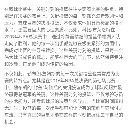
在篮球比赛中，关键时刻的投篮往往决定着比赛的胜负，特
别是在决赛的舞台上，关键投篮的每一刻都充满着戏剧性和
压力。篮球巨星的决胜投篮，不仅要求他们具备极高的技术
水平，更需要巨大的心理素质。比如，科比·布莱恩特在
2009年NBA总决赛中，通过冷静而精准的投篮带领湖人队
走向了胜利，他的每一次出手都能够在极度紧张的氛围中，
完成对比赛的主导权转换。这种关键时刻的投篮，是每一个
伟大球员成名的标志，能够在巨大的压力下，依然保持专注
和冷静，正是他们成为传奇的原因。
不仅如此，勒布朗·詹姆斯的每一次关键投篮也常常成为比
赛的转折点。尤其是在2016年NBA总决赛的第七场比赛
中，勒布朗的“封盖”与随后的关键投篮成为了球队反超并最
终赢得总冠军的关键。这种关键时刻的投篮，不仅考验球员
的技术能力，还考验球员的决策与领导力。当比赛时间所剩
无几时，投篮的每一次出手都可能让所有的荣耀与梦想付之
东流，只有真正的巨星才能在这样的时刻把握住属于自己的
机会。