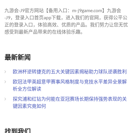
九游会·J9官方网站【备用入口：m-j9game.com】九游会
·J9，登录入口首页app下载，进入我们的官网，获得公平公
正的登录入口，体验高效、优质的产品。我们努力让您无忧
感受到最新产品带来的在线体验乐趣。
最新新闻
欧洲杯逆转捷克的五大关键因素揭秘助力球队逆袭胜利
欧冠法甲英超意甲赛事风格制度与竞技水平差异全景解
析全方位解读
探究浦和红钻为何能在亚冠赛场长期保持强势表现的关
键因素究竟如何
找到我们