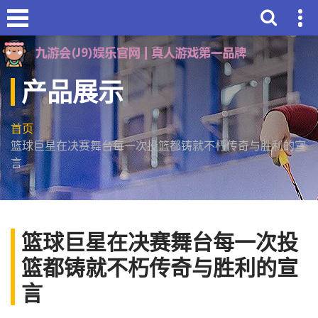
产品展示
首页
篮球巨星在决赛舞台每一次投篮都铸就不朽传奇与胜利的宣
言
篮球巨星在决赛舞台每一次投
篮都铸就不朽传奇与胜利的宣
言