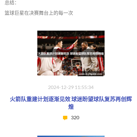
总结：
篮球巨星在决赛舞台上的每一次
2024-12-29 11:55:34
火箭队重建计划逐渐见效 球迷盼望球队复苏再创辉
煌
320