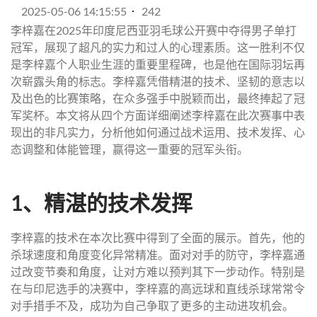
2025-05-06 14:15:55
242
李梓嘉在2025年印度尼西亚羽毛球公开赛中夺得男子单打
冠军，展现了超凡的实力和过人的心理素质。这一胜利不仅
是李梓嘉个人职业生涯的重要里程碑，也是他在国际羽坛再
次崭露头角的标志。李梓嘉凭借精湛的技术、坚韧的意志以
及出色的比赛策略，在众多强手中脱颖而出，最终捧起了冠
军奖杯。本文将从四个方面详细阐述李梓嘉在此次赛事中表
现出的非凡实力，分析他如何通过战术运用、技术发挥、心
态调整和体能管理，赢得这一重要的冠军头衔。
1、精湛的技术发挥
李梓嘉的技术在本次比赛中得到了全面的展示。首先，他的
杀球速度和角度变化异常精准。面对对手的防守，李梓嘉通
过改变节奏和角度，让对方难以预判其下一步动作。特别是
在与印尼选手的决赛中，李梓嘉的高远球和直线杀球常常令
对手措手不及，成功为自己争取了更多的主动进攻机会。