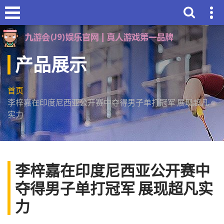
产品展示
首页
李梓嘉在印度尼西亚公开赛中夺得男子单打冠军 展现超凡
实力
李梓嘉在印度尼西亚公开赛中
夺得男子单打冠军 展现超凡实
力