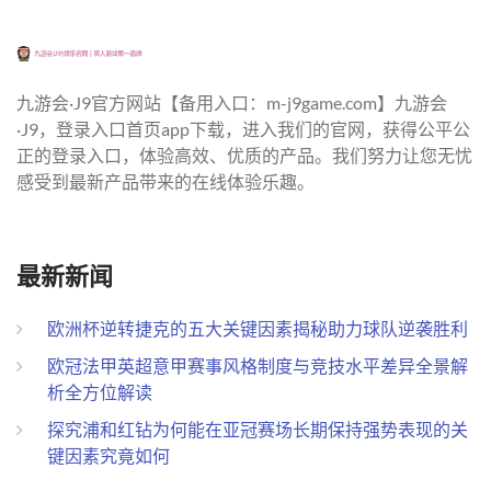
九游会·J9官方网站【备用入口：m-j9game.com】九游会
·J9，登录入口首页app下载，进入我们的官网，获得公平公
正的登录入口，体验高效、优质的产品。我们努力让您无忧
感受到最新产品带来的在线体验乐趣。
最新新闻
欧洲杯逆转捷克的五大关键因素揭秘助力球队逆袭胜利
欧冠法甲英超意甲赛事风格制度与竞技水平差异全景解
析全方位解读
探究浦和红钻为何能在亚冠赛场长期保持强势表现的关
键因素究竟如何