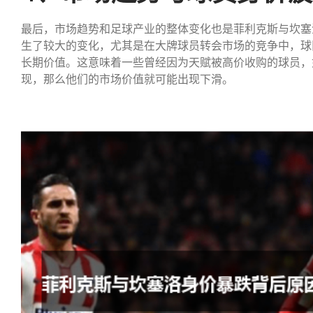
最后，市场趋势和足球产业的整体变化也是菲利克斯与坎塞
生了较大的变化，尤其是在大牌球员转会市场的竞争中，球
长期价值。这意味着一些曾经因为天赋被高价收购的球员，
现，那么他们的市场价值就可能出现下滑。