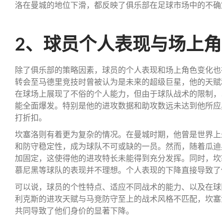
洛在曼城的地位下滑，都反映了俱乐部在足球市场中的不确
2、球员个人表现与场上
除了俱乐部的策略因素，球员的个人表现和场上角色变化也
转会至马德里竞技时曾被认为是未来的超级巨星，他的天赋
在球场上展现了不俗的个人能力，但由于球队战术的限制，
能全面爆发。特别是他的进攻数据和助攻数远未达到他所应
打折扣。
坎塞洛则有着更为复杂的情况。在曼城时期，他曾是世界上
和防守稳定性，成为球队不可或缺的一员。然而，随着瓜迪
加固定，这使得他的进攻特长未能得到充分发挥。同时，坎
慕尼黑等球队的表现并不理想。个人表现的下降直接导致了
可以说，球员的个性特点、适应不同战术的能力、以及在球
利克斯的进攻天赋与马竞防守至上的战术风格不匹配，坎塞
共同导致了他们身价的显著下降。