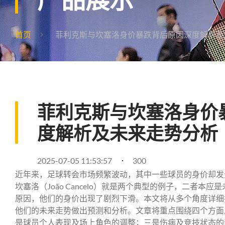
首页
菲利克斯与坎塞洛身价暴跌背后原因深度解析及
菲利克斯与坎塞洛身价
度解析及未来走势分析
2025-07-05 11:53:57
300
近年来，足球转会市场频繁波动，其中一些球员的身价却发生了显
坎塞洛（João Cancelo）就是两个典型的例子，二者
原因，他们的身价出现了剧烈下滑。本文将从多个角度详细
他们的未来走势做出预测和分析。文章将重点围绕四个方面
是球员个人表现及场上角色的调整；三是伤病及竞技状态的