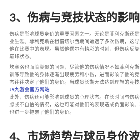
3、伤病与竞技状态的影响
伤病是影响球员身价的重要因素之一。无论是菲利克斯还是
业生涯。菲利克斯在租借切尔西期间遭遇了多次伤病，这导
他在比赛中的表现。虽然他偶尔有精彩的时刻，但伤病反复
巅峰状态。
坎塞洛也面临类似的问题，尽管他的伤病情况不如菲利克斯
训练导致他的身体逐渐出现疲劳和小伤，进而影响了他的竞
态往往决定了他们的身价。当球员长期无法达到理想的竞技
J9九游会官方网站
此外，伤病还可能影响到球员的心理状态。在长时间与伤病
虑或不自信的情况，这也可能对他们的表现造成负面影响。
也进一步拖累了他们的身价。
4、市场趋势与球员身价