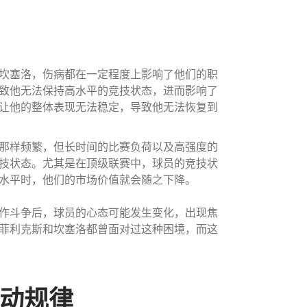
坎塞洛，伤病都在一定程度上影响了他们的职
致他无法保持高水平的竞技状态，进而影响了
让他的整体表现无法稳定，导致他无法恢复到
那样频繁，但长时间的比赛负荷以及高强度的
技状态。尤其是在顶级联赛中，球员的竞技状
水平时，他们的市场价值就会随之下降。
作斗争后，球员的心态可能发生变化，出现焦
菲利克斯和坎塞洛都曾面对过这种困境，而这
波动规律