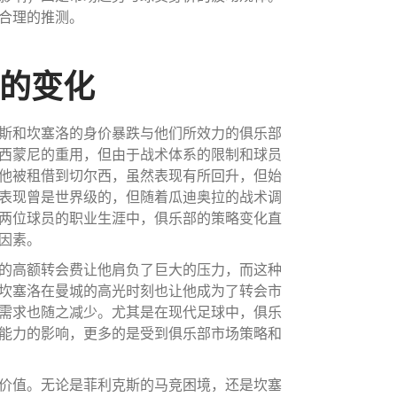
合理的推测。
景的变化
斯和坎塞洛的身价暴跌与他们所效力的俱乐部
西蒙尼的重用，但由于战术体系的限制和球员
他被租借到切尔西，虽然表现有所回升，但始
表现曾是世界级的，但随着瓜迪奥拉的战术调
两位球员的职业生涯中，俱乐部的策略变化直
因素。
的高额转会费让他肩负了巨大的压力，而这种
坎塞洛在曼城的高光时刻也让他成为了转会市
需求也随之减少。尤其是在现代足球中，俱乐
能力的影响，更多的是受到俱乐部市场策略和
价值。无论是菲利克斯的马竞困境，还是坎塞