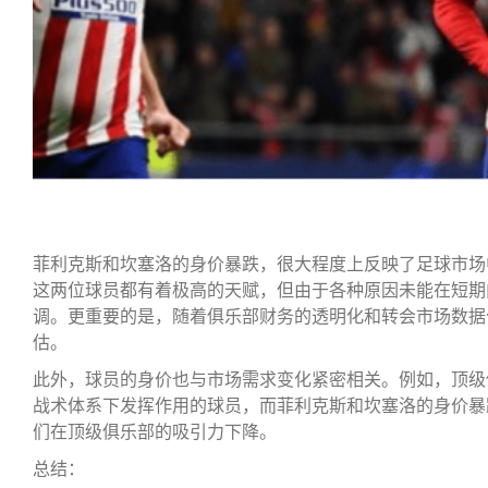
菲利克斯和坎塞洛的身价暴跌，很大程度上反映了足球市场
这两位球员都有着极高的天赋，但由于各种原因未能在短期
调。更重要的是，随着俱乐部财务的透明化和转会市场数据
估。
此外，球员的身价也与市场需求变化紧密相关。例如，顶级
战术体系下发挥作用的球员，而菲利克斯和坎塞洛的身价暴
们在顶级俱乐部的吸引力下降。
总结：