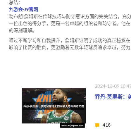
总结：
九游会·J9官网
勒布朗·詹姆斯在传球技巧与防守意识方面的完美结合，充
一位出色的得分手，更是一名卓越的组织者和防守者。他在
的深刻理解。
通过不断学习和自我提升，詹姆斯证明了成功的真正秘笈在
影响了比赛的胜负，更激励着无数年轻球员追求卓越，努力
2024-10-09 10:4
乔丹·莫里斯：
418