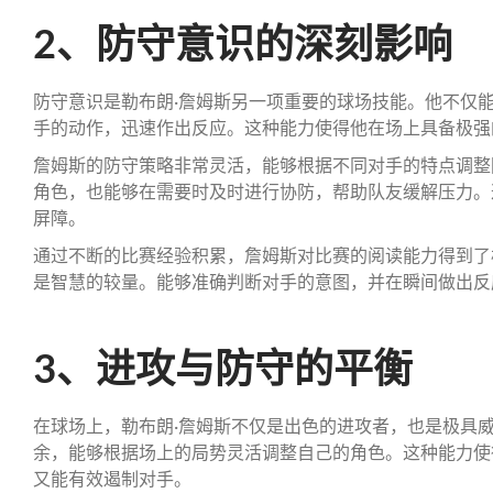
2、防守意识的深刻影响
防守意识是勒布朗·詹姆斯另一项重要的球场技能。他不仅
手的动作，迅速作出反应。这种能力使得他在场上具备极强
詹姆斯的防守策略非常灵活，能够根据不同对手的特点调整
角色，也能够在需要时及时进行协防，帮助队友缓解压力。
屏障。
通过不断的比赛经验积累，詹姆斯对比赛的阅读能力得到了
是智慧的较量。能够准确判断对手的意图，并在瞬间做出反
3、进攻与防守的平衡
在球场上，勒布朗·詹姆斯不仅是出色的进攻者，也是极具
余，能够根据场上的局势灵活调整自己的角色。这种能力使
又能有效遏制对手。