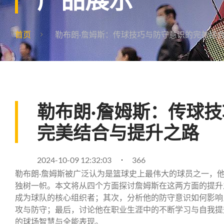
首页
勒布朗·詹姆斯：传球技巧与防守意识的完美结
勒布朗·詹姆斯：传球
完美结合与提升之路
2024-10-09 12:32:03
366
勒布朗·詹姆斯被广泛认为是篮球史上最伟大的球员之一，
独树一帜。本文将从四个方面探讨詹姆斯在这两方面的提升
成为球队的核心组织者；其次，分析他的防守意识如何影响
攻与防守；最后，讨论他在职业生涯中的不断学习与自我提
的球场智慧与全能表现。