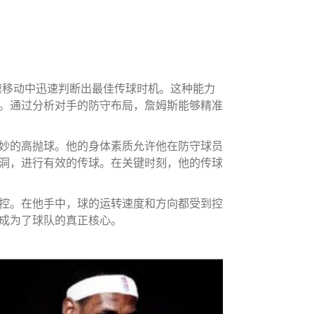
速移动中迅速判断出最佳传球时机。这种能力
。通过分析对手的防守布局，詹姆斯能够精准
妙的高抛球。他的身体素质允许他在防守球员
洞，进行有效的传球。在关键时刻，他的传球
控。在他手中，球的运转速度和方向都受到控
成为了球队的真正核心。