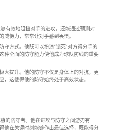
能够有效地阻挡对手的进攻，还能通过预测对
的威慑力，常常让对手感到畏惧。
防守方式。他既可以扮演“锁死”对方得分手的
这种全面的防守能力使他成为球队防线的重要
极大提升。他的防守不仅是身体上的对抗，更
应，这使得他的防守始终处于高效状态。
威胁的防守者。他在进攻与防守之间游刃有
得他在关键时刻能够作出最佳选择，既能得分