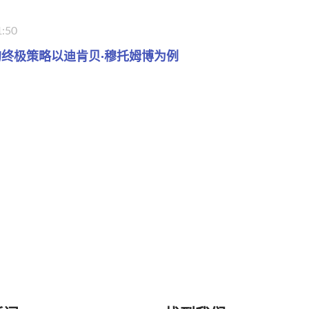
1:50
终极策略以迪肯贝·穆托姆博为例