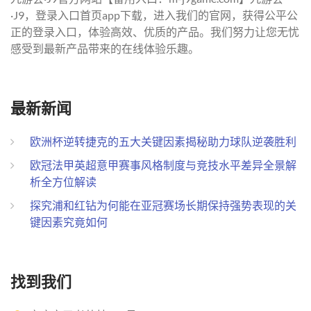
·J9，登录入口首页app下载，进入我们的官网，获得公平公
正的登录入口，体验高效、优质的产品。我们努力让您无忧
感受到最新产品带来的在线体验乐趣。
最新新闻
欧洲杯逆转捷克的五大关键因素揭秘助力球队逆袭胜利
欧冠法甲英超意甲赛事风格制度与竞技水平差异全景解
析全方位解读
探究浦和红钻为何能在亚冠赛场长期保持强势表现的关
键因素究竟如何
找到我们