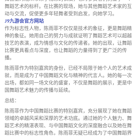
舞蹈艺术的标杆。在比赛的现场，她与其他舞蹈艺术家的互
动与交流，促使更多年轻舞者受到启发，向她学习。
J9九游会官方网站
作为标志性人物，陈雨菲不仅仅是技术的象征，更是舞蹈精
神的象征。她用自己的努力与成就证明了舞蹈艺术可以超越
技艺的表演，成为情感与文化的传递者。她的出现，让舞蹈
比赛更具看点与深度，也让舞蹈的力量得到了更广泛的传
播。
陈雨菲作为特别嘉宾的身份，已经不局限于她个人的艺术成
就，而是成为了中国舞蹈文化与精神的代言人。她的每一次
出场，都如同一场文化的盛宴，不仅是舞蹈的展示，更是中
国舞蹈艺术魅力的传播与延续。
总结：
陈雨菲作为中国舞蹈比赛的特别嘉宾，充分展现了她在舞蹈
领域的卓越风采和深厚的艺术功底。通过她的个人魅力、舞
蹈艺术的精湛表现、与中国舞蹈文化的深度融合以及她在舞
蹈比赛中的标志性角色，陈雨菲无疑已经成为了中国舞蹈界