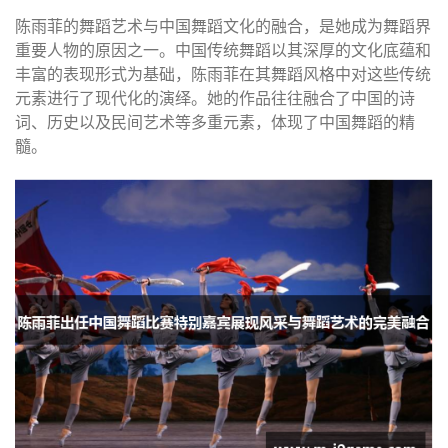
陈雨菲的舞蹈艺术与中国舞蹈文化的融合，是她成为舞蹈界
重要人物的原因之一。中国传统舞蹈以其深厚的文化底蕴和
丰富的表现形式为基础，陈雨菲在其舞蹈风格中对这些传统
元素进行了现代化的演绎。她的作品往往融合了中国的诗
词、历史以及民间艺术等多重元素，体现了中国舞蹈的精
髓。