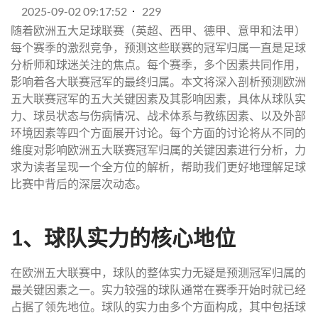
2025-09-02 09:17:52
229
随着欧洲五大足球联赛（英超、西甲、德甲、意甲和法甲）
每个赛季的激烈竞争，预测这些联赛的冠军归属一直是足球
分析师和球迷关注的焦点。每个赛季，多个因素共同作用，
影响着各大联赛冠军的最终归属。本文将深入剖析预测欧洲
五大联赛冠军的五大关键因素及其影响因素，具体从球队实
力、球员状态与伤病情况、战术体系与教练因素、以及外部
环境因素等四个方面展开讨论。每个方面的讨论将从不同的
维度对影响欧洲五大联赛冠军归属的关键因素进行分析，力
求为读者呈现一个全方位的解析，帮助我们更好地理解足球
比赛中背后的深层次动态。
1、球队实力的核心地位
在欧洲五大联赛中，球队的整体实力无疑是预测冠军归属的
最关键因素之一。实力较强的球队通常在赛季开始时就已经
占据了领先地位。球队的实力由多个方面构成，其中包括球