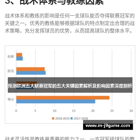
3、战术体系与教练因素
战术体系和教练的影响是任何一支球队能否夺得联赛冠军的
关键之一。优秀的教练能够根据球队的特点制定出合理的战
术策略，充分发挥球员的优势，从而提高球队的整体水平。
战术灵活性是教练最重要的能力之一。一支冠军级球队的教