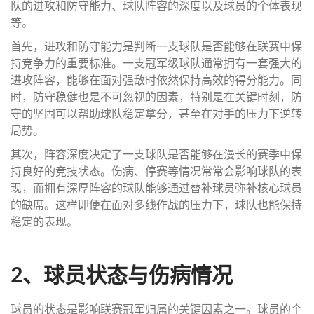
队的进攻和防守能力、球队阵容的深度以及球员的个体表现
等。
首先，进攻和防守能力是判断一支球队是否能够在联赛中保
持竞争力的重要标准。一支冠军级球队通常拥有一套强大的
进攻阵容，能够在面对强敌时依然保持高效的得分能力。同
时，防守稳健也是不可忽视的因素，特别是在关键时刻，防
守的坚固可以帮助球队稳定拿分，甚至在对手的压力下逆转
局势。
其次，阵容深度决定了一支球队是否能够在漫长的赛季中保
持良好的竞技状态。伤病、停赛等情况常常会影响球队的表
现，而拥有深厚阵容的球队能够通过替补球员弥补核心球员
的缺席。这样即便在面对多线作战的压力下，球队也能保持
稳定的表现。
2、球员状态与伤病情况
球员的状态是影响联赛冠军归属的关键因素之一。球员的个