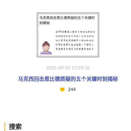
2025-09-02 11:59:16
马克西回击恩比德质疑的五个关键时刻揭秘
244
搜索