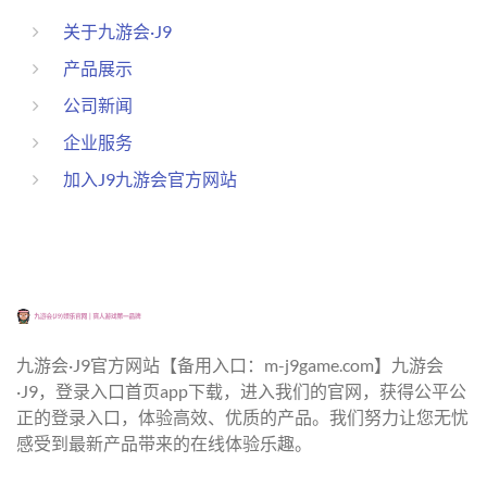
关于九游会·J9
产品展示
公司新闻
企业服务
加入J9九游会官方网站
九游会·J9官方网站【备用入口：m-j9game.com】九游会
·J9，登录入口首页app下载，进入我们的官网，获得公平公
正的登录入口，体验高效、优质的产品。我们努力让您无忧
感受到最新产品带来的在线体验乐趣。