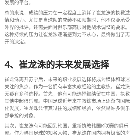
发展的平台。
总的来说，成绩的压力在一定程度上消耗了崔龙洙的执教激
情和动力。尤其是当球队的成绩不如预期时，他不仅要承受
外界的批评，还需要面对俱乐部高层对他战术调整的要求。
这种持续的压力让崔龙洙逐渐感到力不从心，最终做出了离
开的决定。
4、崔龙洙的未来发展选择
崔龙洙离开苏宁后，未来的职业发展选择将成为媒体和球迷
关注的焦点。作为一名拥有丰富执教经验的主教练，崔龙洙
无疑有多种选择。首先，他有可能选择继续留在中国，执教
其他中超俱乐部。中国足球近年来在教练市场上逐渐向国际
化发展，崔龙洙凭借其过往的成绩和经验，依然是许多俱乐
部争抢的对象。
其次，崔龙洙有可能回到韩国，重新执教韩国K联赛的俱乐
部。作为韩国足球的知名人物，崔龙洙在国内拥有极高的声