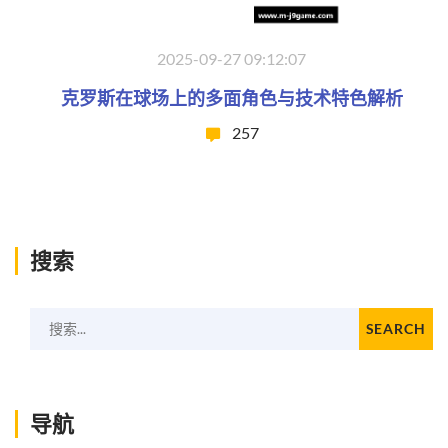
2025-09-27 09:12:07
克罗斯在球场上的多面角色与技术特色解析
257
搜索
搜索...
SEARCH
导航