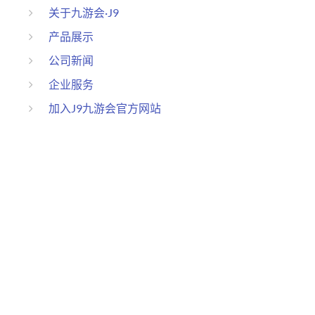
关于九游会·J9
产品展示
公司新闻
企业服务
加入J9九游会官方网站