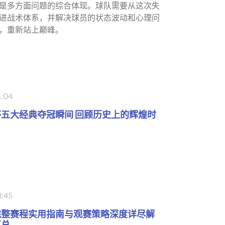
是多方面问题的综合体现。球队需要从这次失
进战术体系，并解决球员的状态波动和心理问
，重新站上巅峰。
1:04
五大经典夺冠瞬间 回顾历史上的辉煌时
3:45
完整赛程实用指南与观赛策略深度详尽解
汇总