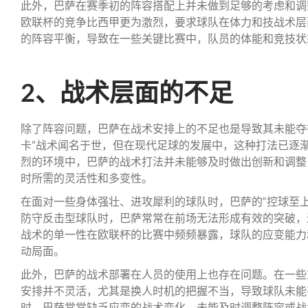
此外，巴萨在赛季初的阵容搭配上并未做到足够的考虑和调
欧联杯的竞争比西甲更为激烈，要求球队在体力和技战术层
的阵容平衡，导致在一些关键比赛中，队员的体能和竞技状
2、战术层面的不足
除了阵容问题，巴萨在战术安排上的不足也是导致其未能夺
卡”战术闻名于世，但在现代足球的发展中，这种打法已逐
烈的环境中，巴萨的战术打法并未能够及时做出创新和调整
时所需的灵活性和多变性。
在面对一些身体强壮、进攻犀利的球队时，巴萨的“控球至
防守反击型球队时，巴萨常常在前场无法形成有效的突破，
战术的单一性在欧联杯的比赛中频频暴露，球队的应变能力
动局面。
此外，巴萨的战术部署在人员的使用上也存在问题。在一些
安排并不灵活，尤其是换人时机的把握不当，导致球队未能
时，巴萨常常缺乏应变的战术变化，未能及时调整阵容或战