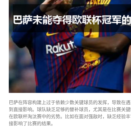
巴萨在阵容构建上过于依赖少数关键球员的发挥，导致在遇
到直接影响。球队缺乏足够的替补球员，尤其是在比赛关键
在欧联杯淘汰赛中的劣势。比如在面对强敌时，缺乏经验丰
接影响了比赛的结果。