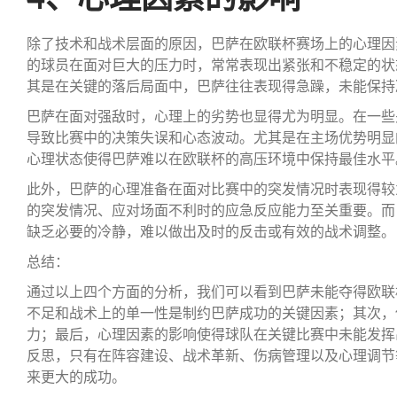
除了技术和战术层面的原因，巴萨在欧联杯赛场上的心理因
的球员在面对巨大的压力时，常常表现出紧张和不稳定的状
其是在关键的落后局面中，巴萨往往表现得急躁，未能保持
巴萨在面对强敌时，心理上的劣势也显得尤为明显。在一些
导致比赛中的决策失误和心态波动。尤其是在主场优势明显
心理状态使得巴萨难以在欧联杯的高压环境中保持最佳水平
此外，巴萨的心理准备在面对比赛中的突发情况时表现得较
的突发情况、应对场面不利时的应急反应能力至关重要。而
缺乏必要的冷静，难以做出及时的反击或有效的战术调整。
总结：
通过以上四个方面的分析，我们可以看到巴萨未能夺得欧联
不足和战术上的单一性是制约巴萨成功的关键因素；其次，
力；最后，心理因素的影响使得球队在关键比赛中未能发挥
反思，只有在阵容建设、战术革新、伤病管理以及心理调节
来更大的成功。