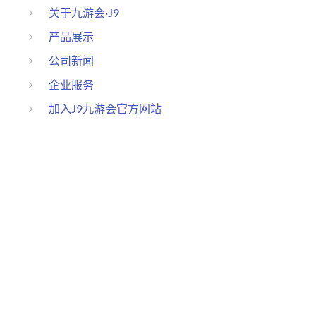
关于九游会·J9
产品展示
公司新闻
企业服务
加入J9九游会官方网站