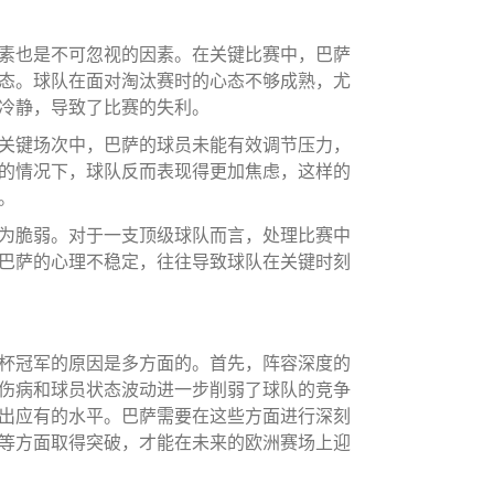
素也是不可忽视的因素。在关键比赛中，巴萨
态。球队在面对淘汰赛时的心态不够成熟，尤
冷静，导致了比赛的失利。
关键场次中，巴萨的球员未能有效调节压力，
的情况下，球队反而表现得更加焦虑，这样的
。
为脆弱。对于一支顶级球队而言，处理比赛中
巴萨的心理不稳定，往往导致球队在关键时刻
杯冠军的原因是多方面的。首先，阵容深度的
伤病和球员状态波动进一步削弱了球队的竞争
出应有的水平。巴萨需要在这些方面进行深刻
等方面取得突破，才能在未来的欧洲赛场上迎