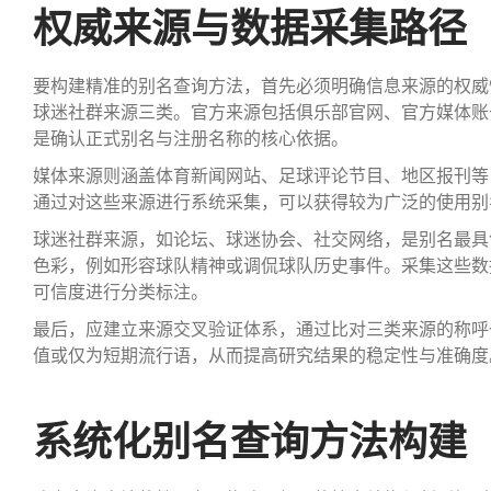
权威来源与数据采集路径
要构建精准的别名查询方法，首先必须明确信息来源的权威
球迷社群来源三类。官方来源包括俱乐部官网、官方媒体账
是确认正式别名与注册名称的核心依据。
媒体来源则涵盖体育新闻网站、足球评论节目、地区报刊等
通过对这些来源进行系统采集，可以获得较为广泛的使用别
球迷社群来源，如论坛、球迷协会、社交网络，是别名最具
色彩，例如形容球队精神或调侃球队历史事件。采集这些数
可信度进行分类标注。
最后，应建立来源交叉验证体系，通过比对三类来源的称呼
值或仅为短期流行语，从而提高研究结果的稳定性与准确度
系统化别名查询方法构建