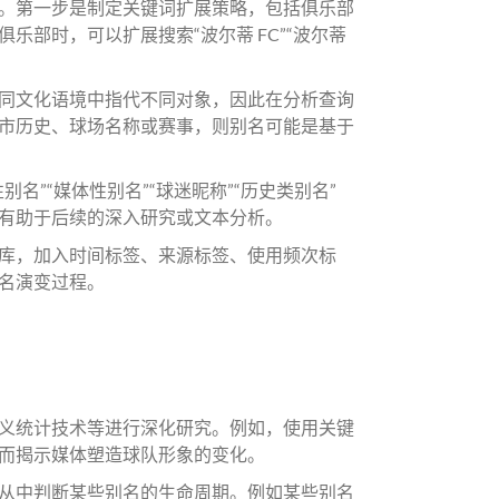
。第一步是制定关键词扩展策略，包括俱乐部
部时，可以扩展搜索“波尔蒂 FC”“波尔蒂
同文化语境中指代不同对象，因此在分析查询
市历史、球场名称或赛事，则别名可能是基于
”“媒体性别名”“球迷昵称”“历史类别名”
有助于后续的深入研究或文本分析。
库，加入时间标签、来源标签、使用频次标
名演变过程。
义统计技术等进行深化研究。例如，使用关键
而揭示媒体塑造球队形象的变化。
从中判断某些别名的生命周期。例如某些别名