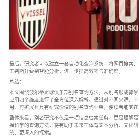
最后，研究者可以建立一套自动化查询系统，将网页搜索、
工判断升级到智能分析，进一步提高效率与准确度。
总结：
本文围绕波尔蒂足球俱乐部别名查询方法，从别名形成背景
应用四个维度进行了全方位深入解析。通过对不同来源、不
用、可扩展且具有研究价值的别名查询框架，使读者能够在
整体来看，别名研究不仅是一项信息检索任务，更是理解足
握科学的查询方法，将有助于未来在体育文本分析、文化研
统、更深入的探索。