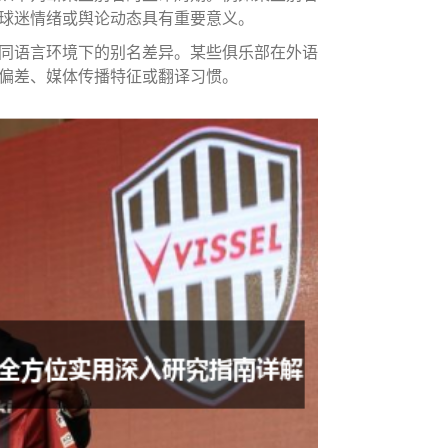
球迷情绪或舆论动态具有重要意义。
同语言环境下的别名差异。某些俱乐部在外语
偏差、媒体传播特征或翻译习惯。