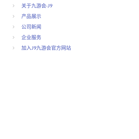
关于九游会·J9
产品展示
公司新闻
企业服务
加入J9九游会官方网站