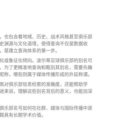
，也包含着地域、历史、战术风格甚至俱乐部
史渊源与文化语境，使得查询不仅是数据收
，是建立查询体系的第一步。
化或象征化倾向。波尔蒂足球俱乐部的别名可
。为了更精准地查询和甄别其别名，需要先确
昵称，哪些则属于媒体传播形成的外延称谓。
高对俱乐部信息检索的准确度，还能帮助学
迷来说，理解这些别名背后的意义，也能加深
俱乐部名号如何在社群、媒体与国际传播中逐
题具有长期学术价值。