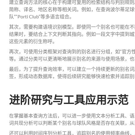
建立查询方法的核心在于构建可复用的检索结构与判别规则
简称、译名、地区名称等相关词。例如，在查询波尔蒂足球俱乐
队”“Porti Club”等多语言组合。
其次，需要构建语境识别模型。即使同一个别名也可能在不
结果时，要结合上下文判断其指向。例如一段文字中提到城
这些元素的衍生称呼。
再次，可使用分类框架对查询到的别名进行分组，如“官方性别名
等。通过分类可以更清晰地展示别名的来源与使用场景，也
最后，为了提升查询效率，可以建立一个持续更新的别名词
签，形成动态数据库，使得后续研究能够快速检索并追踪别
进阶研究与工具应用示范
在掌握基本查询方法后，可以进一步使用文本分析工具、语
词共现分析可以判断某个别名与球队风格是否存在关联，从
还可以利用时间序列分析工具，追踪别名的使用频率曲线，