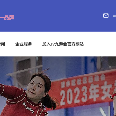
u
新闻
企业服务
加入J9九游会官方网站