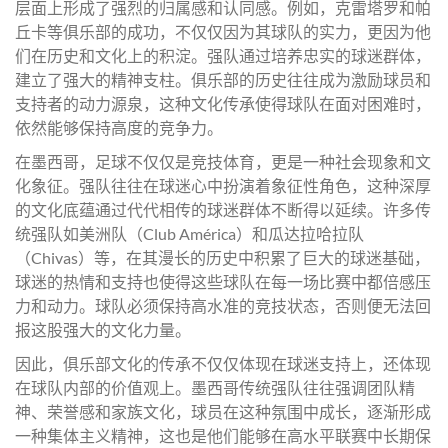
层面上形成了强烈的归属感和认同感。例如，克雷塔罗和帕
丘卡等俱乐部的成功，不仅仅因为其球队的实力，更因为他
们在历史和文化上的积淀。强队通过培养忠实的球迷群体，
建立了强大的精神支柱。俱乐部的历史往往成为激励球员和
支持者的动力源泉，这种文化传承使得球队在面对困难时，
依然能够保持高度的竞争力。
在墨西哥，足球不仅仅是竞技体育，更是一种社会现象和文
化象征。强队往往在球迷心中扮演着象征性角色，这种深厚
的文化底蕴通过代代相传的球迷群体不断得以延续。许多传
统强队如美洲队（Club América）和瓜达拉哈拉队
（Chivas）等，在其漫长的历史中积累了巨大的球迷基础，
球迷的热情和支持也使得这些球队在每一场比赛中都倍感压
力和动力。球队必须保持高水准的竞技状态，否则便无法回
报这股强大的文化力量。
因此，俱乐部文化的传承不仅仅体现在球迷支持上，还体现
在球队内部的价值观上。墨西哥传统强队往往强调团队精
神、荣誉感和家族文化，球员在这种氛围中成长，逐渐形成
一种集体主义精神，这也是他们能够在高水平联赛中长期保