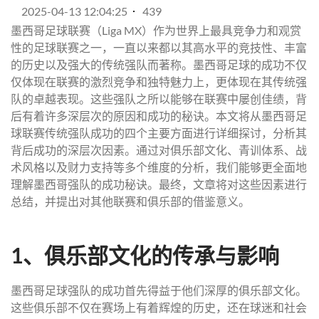
2025-04-13 12:04:25
439
墨西哥足球联赛（Liga MX）作为世界上最具竞争力和观赏
性的足球联赛之一，一直以来都以其高水平的竞技性、丰富
的历史以及强大的传统强队而著称。墨西哥足球的成功不仅
仅体现在联赛的激烈竞争和独特魅力上，更体现在其传统强
队的卓越表现。这些强队之所以能够在联赛中屡创佳绩，背
后有着许多深层次的原因和成功的秘诀。本文将从墨西哥足
球联赛传统强队成功的四个主要方面进行详细探讨，分析其
背后成功的深层次因素。通过对俱乐部文化、青训体系、战
术风格以及财力支持等多个维度的分析，我们能够更全面地
理解墨西哥强队的成功秘诀。最终，文章将对这些因素进行
总结，并提出对其他联赛和俱乐部的借鉴意义。
1、俱乐部文化的传承与影响
墨西哥足球强队的成功首先得益于他们深厚的俱乐部文化。
这些俱乐部不仅在赛场上有着辉煌的历史，还在球迷和社会