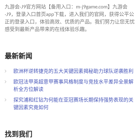
九游会·J9官方网站【备用入口：m-j9game.com】九游会
·J9，登录入口首页app下载，进入我们的官网，获得公平公
正的登录入口，体验高效、优质的产品。我们努力让您无忧
感受到最新产品带来的在线体验乐趣。
最新新闻
欧洲杯逆转捷克的五大关键因素揭秘助力球队逆袭胜利
欧冠法甲英超意甲赛事风格制度与竞技水平差异全景解
析全方位解读
探究浦和红钻为何能在亚冠赛场长期保持强势表现的关
键因素究竟如何
找到我们