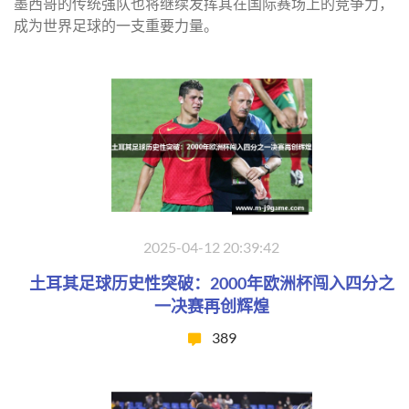
墨西哥的传统强队也将继续发挥其在国际赛场上的竞争力，
成为世界足球的一支重要力量。
2025-04-12 20:39:42
土耳其足球历史性突破：2000年欧洲杯闯入四分之
一决赛再创辉煌
389