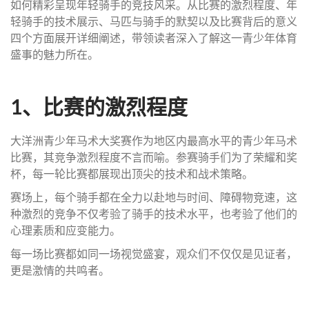
如何精彩呈现年轻骑手的竞技风采。从比赛的激烈程度、年
轻骑手的技术展示、马匹与骑手的默契以及比赛背后的意义
四个方面展开详细阐述，带领读者深入了解这一青少年体育
盛事的魅力所在。
1、比赛的激烈程度
大洋洲青少年马术大奖赛作为地区内最高水平的青少年马术
比赛，其竞争激烈程度不言而喻。参赛骑手们为了荣耀和奖
杯，每一轮比赛都展现出顶尖的技术和战术策略。
赛场上，每个骑手都在全力以赴地与时间、障碍物竞速，这
种激烈的竞争不仅考验了骑手的技术水平，也考验了他们的
心理素质和应变能力。
每一场比赛都如同一场视觉盛宴，观众们不仅仅是见证者，
更是激情的共鸣者。