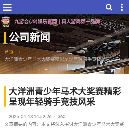
公司新闻
首页
大洋洲青少年马术大奖赛精彩呈现年轻骑手竞技风采
大洋洲青少年马术大奖赛精彩
呈现年轻骑手竞技风采
2025-04-13 14:52:26
360
文章摘要的内容：本文将深入探讨大洋洲青少年马术大奖赛