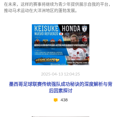
在未来，这样的赛事将继续为青少年提供展示自我的平台，
推动马术运动在大洋洲地区的蓬勃发展。
2025-04-13 12:04:25
墨西哥足球联赛传统强队成功秘诀的深度解析与背
后因素探讨
438