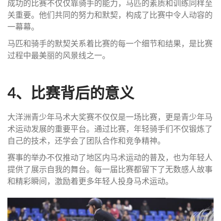
成功的比赛不仅仅靠骑手的能力，马匹的素质和训练同样至
关重要。他们共同的努力和默契，构成了比赛中令人动容的
一幕幕。
马匹和骑手的默契关系着比赛的每一个细节和结果，是比赛
过程中最美丽的风景线之一。
4、比赛背后的意义
大洋洲青少年马术大奖赛不仅仅是一场比赛，更是青少年马
术运动发展的重要平台。通过比赛，年轻骑手们不仅锻炼了
自己的技术，还学会了团队合作和竞争精神。
赛事的举办不仅推动了地区内马术运动的普及，也为年轻人
提供了展示自我的舞台。每一届比赛都留下了无数感人故事
和精彩瞬间，激励着更多年轻人投身马术运动。